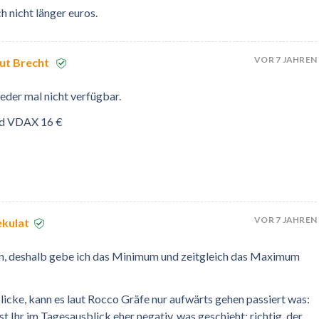
h nicht länger euros.
VOR 7 JAHREN
ut Brecht
eder mal nicht verfügbar.
nd VDAX 16 €
VOR 7 JAHREN
ekulat
in, deshalb gebe ich das Minimum und zeitgleich das Maximum
cke, kann es laut Rocco Gräfe nur aufwärts gehen passiert was:
t Ihr im Tagesausblick eher negativ, was geschieht: richtig, der