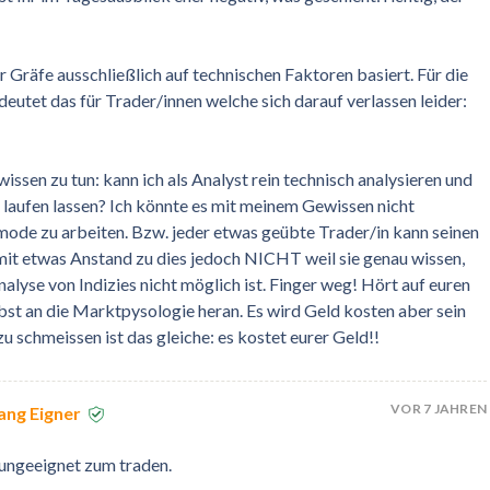
rr Gräfe ausschließlich auf technischen Faktoren basiert. Für die
eutet das für Trader/innen welche sich darauf verlassen leider:
sen zu tun: kann ich als Analyst rein technisch analysieren und
 laufen lassen? Ich könnte es mit meinem Gewissen nicht
mode zu arbeiten. Bzw. jeder etwas geübte Trader/in kann seinen
 mit etwas Anstand zu dies jedoch NICHT weil sie genau wissen,
alyse von Indizies nicht möglich ist. Finger weg! Hört auf euren
bst an die Marktpysologie heran. Es wird Geld kosten aber sein
 schmeissen ist das gleiche: es kostet eurer Geld!!
VOR 7 JAHREN
ang Eigner
ungeeignet zum traden.