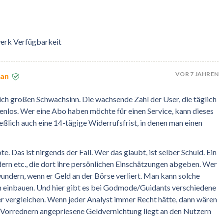
erk Verfügbarkeit
VOR 7 JAHREN
ian
ch großen Schwachsinn. Die wachsende Zahl der User, die täglich
kostenlos. Wer eine Abo haben möchte für einen Service, kann dieses
ießlich auch eine 14-tägige Widerrufsfrist, in denen man einen
. Das ist nirgends der Fall. Wer das glaubt, ist selber Schuld. Ein
adern etc., die dort ihre persönlichen Einschätzungen abgeben. Wer
 wundern, wenn er Geld an der Börse verliert. Man kann solche
ln einbauen. Und hier gibt es bei Godmode/Guidants verschiedene
r vergleichen. Wenn jeder Analyst immer Recht hätte, dann wären
en Vorrednern angepriesene Geldvernichtung liegt an den Nutzern