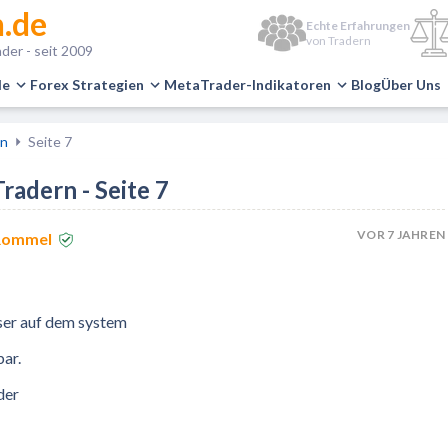
.de
Echte Erfahrungen
von Tradern
der - seit 2009
le
Forex Strategien
MetaTrader-Indikatoren
Blog
Über Uns
en
Seite 7
adern - Seite 7
VOR 7 JAHREN
 Rommel
user auf dem system
bar.
der