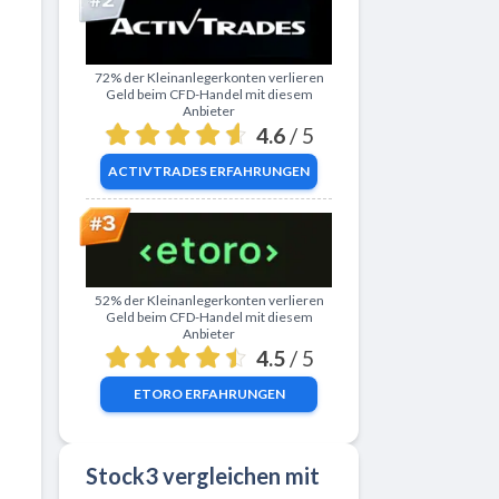
Zu ActivTrades
72% der Kleinanlegerkonten verlieren
Geld beim CFD-Handel mit diesem
Anbieter
4.6
/ 5
ACTIVTRADES
ERFAHRUNGEN
Zu eToro
52% der Kleinanlegerkonten verlieren
Geld beim CFD-Handel mit diesem
Anbieter
4.5
/ 5
ETORO
ERFAHRUNGEN
Stock3 vergleichen mit