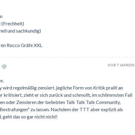
am
 (Frechheit)
nell und sachkundig)
hren Rocco Gräfe XXL
VOR 7 JAHREN
e.
ird regelmäßig zensiert, jegliche Form von Kritik prallt an
 kritisiert, zieht er sich zurück und schmollt, im schlimmsten Fall
eßen oder Zensieren der beliebten Talk Talk Talk Community,
"Bestrafungen" zu lassen. Nachdem der TTT aber explizit als
 geht das so gar nicht nicht!