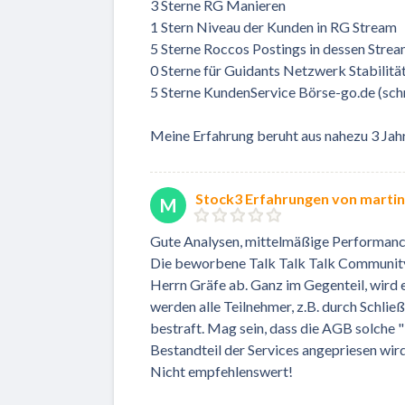
3 Sterne RG Manieren
1 Stern Niveau der Kunden in RG Stream
5 Sterne Roccos Postings in dessen Stre
0 Sterne für Guidants Netzwerk Stabilität
5 Sterne KundenService Börse-go.de (sch
Meine Erfahrung beruht aus nahezu 3 Ja
Stock3 Erfahrungen von martin
M
Gute Analysen, mittelmäßige Performanc
Die beworbene Talk Talk Talk Community w
Herrn Gräfe ab. Ganz im Gegenteil, wird er
werden alle Teilnehmer, z.B. durch Schli
bestraft. Mag sein, dass die AGB solche 
Bestandteil der Services angepriesen wird,
Nicht empfehlenswert!