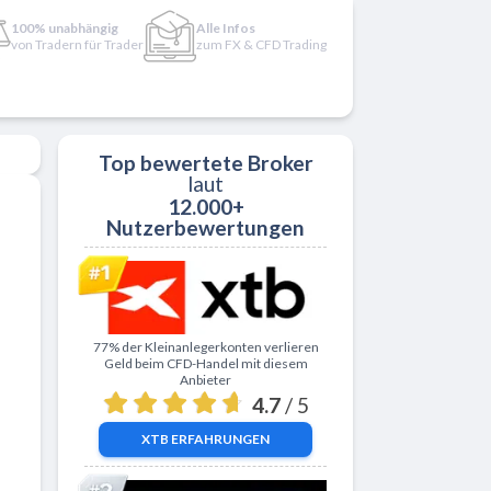
100% unabhängig
Alle Infos
von Tradern für Trader
zum FX & CFD Trading
Top bewertete Broker
laut
12.000+
Nutzerbewertungen
Zu XTB
77% der Kleinanlegerkonten verlieren
Geld beim CFD-Handel mit diesem
Anbieter
4.7
/ 5
XTB
ERFAHRUNGEN