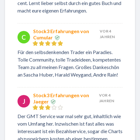
cent. Lernt lieber selbst durch ein gutes Buch und
macht eure eigenen Erfahrungen.
Stock3 Erfahrungen von
VOR 4
C
Cumular
JAHREN
Für den selbsdenkenden Trader ein Paradies.
Tolle Community, tolle Tradeideen, kompetentes
Team zu all meinen Fragen. Großes Dankeschön
an Sascha Huber, Harald Weygand, Andre Rain!
Stock3 Erfahrungen von
VOR 4
J
Jaeger
JAHREN
Der GMT Service war mal sehr gut, inhaltlich wie
vom Umfang her. Inzwischen ist fast alles was
interessant ist ein Bezahlservice, sogar die Charts
abzuspeichern kosten ab einer bestimmen