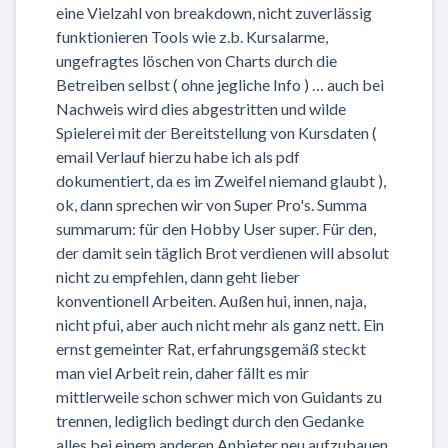
eine Vielzahl von breakdown, nicht zuverlässig
funktionieren Tools wie z.b. Kursalarme,
ungefragtes löschen von Charts durch die
Betreiben selbst ( ohne jegliche Info ) … auch bei
Nachweis wird dies abgestritten und wilde
Spielerei mit der Bereitstellung von Kursdaten (
email Verlauf hierzu habe ich als pdf
dokumentiert, da es im Zweifel niemand glaubt ),
ok, dann sprechen wir von Super Pro's. Summa
summarum: für den Hobby User super. Für den,
der damit sein täglich Brot verdienen will absolut
nicht zu empfehlen, dann geht lieber
konventionell Arbeiten. Außen hui, innen, naja,
nicht pfui, aber auch nicht mehr als ganz nett. Ein
ernst gemeinter Rat, erfahrungsgemäß steckt
man viel Arbeit rein, daher fällt es mir
mittlerweile schon schwer mich von Guidants zu
trennen, lediglich bedingt durch den Gedanke
alles bei einem anderen Anbieter neu aufzubauen.