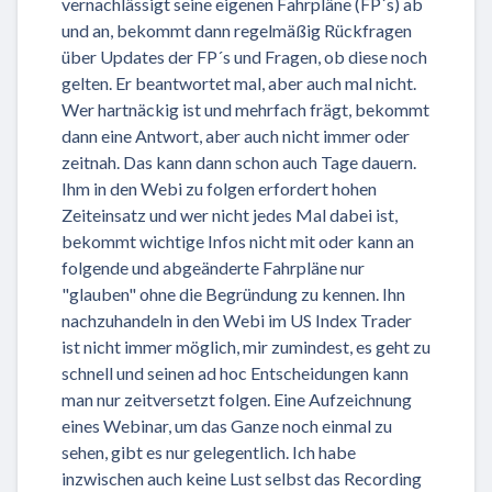
vernachlässigt seine eigenen Fahrpläne (FP´s) ab
und an, bekommt dann regelmäßig Rückfragen
über Updates der FP´s und Fragen, ob diese noch
gelten. Er beantwortet mal, aber auch mal nicht.
Wer hartnäckig ist und mehrfach frägt, bekommt
dann eine Antwort, aber auch nicht immer oder
zeitnah. Das kann dann schon auch Tage dauern.
Ihm in den Webi zu folgen erfordert hohen
Zeiteinsatz und wer nicht jedes Mal dabei ist,
bekommt wichtige Infos nicht mit oder kann an
folgende und abgeänderte Fahrpläne nur
"glauben" ohne die Begründung zu kennen. Ihn
nachzuhandeln in den Webi im US Index Trader
ist nicht immer möglich, mir zumindest, es geht zu
schnell und seinen ad hoc Entscheidungen kann
man nur zeitversetzt folgen. Eine Aufzeichnung
eines Webinar, um das Ganze noch einmal zu
sehen, gibt es nur gelegentlich. Ich habe
inzwischen auch keine Lust selbst das Recording