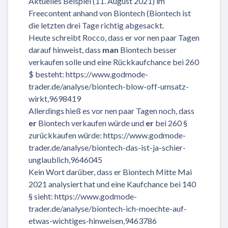
Aktuelles Beispiel (11. August 2021) im
Freecontent anhand von Biontech (Biontech ist
die letzten drei Tage richtig abgesackt.
Heute schreibt Rocco, dass er vor nen paar Tagen
darauf hinweist, dass
man
Biontech besser
verkaufen solle und eine Rückkaufchance bei 260
$ besteht: https://www.godmode-
trader.de/analyse/biontech-blow-off-umsatz-
wirkt,9698419
Allerdings hieß es vor nen paar Tagen noch, dass
er
Biontech verkaufen würde und
er
bei 260 §
zurückkaufen würde: https://www.godmode-
trader.de/analyse/biontech-das-ist-ja-schier-
unglaublich,9646045
Kein Wort darüber, dass er Biontech Mitte Mai
2021 analysiert hat und eine Kaufchance bei 140
§ sieht: https://www.godmode-
trader.de/analyse/biontech-ich-moechte-auf-
etwas-wichtiges-hinweisen,9463786