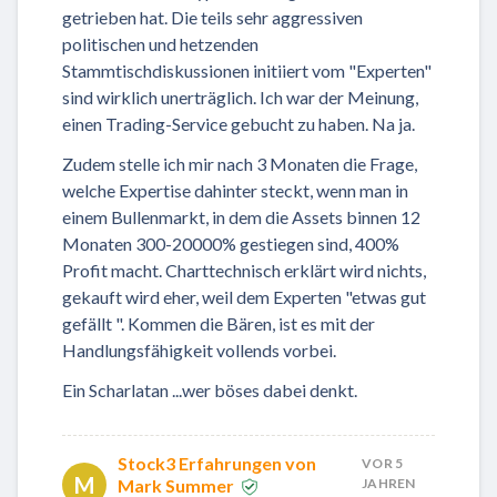
getrieben hat. Die teils sehr aggressiven
politischen und hetzenden
Stammtischdiskussionen initiiert vom "Experten"
sind wirklich unerträglich. Ich war der Meinung,
einen Trading-Service gebucht zu haben. Na ja.
Zudem stelle ich mir nach 3 Monaten die Frage,
welche Expertise dahinter steckt, wenn man in
einem Bullenmarkt, in dem die Assets binnen 12
Monaten 300-20000% gestiegen sind, 400%
Profit macht. Charttechnisch erklärt wird nichts,
gekauft wird eher, weil dem Experten "etwas gut
gefällt ". Kommen die Bären, ist es mit der
Handlungsfähigkeit vollends vorbei.
Ein Scharlatan ...wer böses dabei denkt.
Stock3 Erfahrungen von
VOR 5
M
Mark Summer
JAHREN