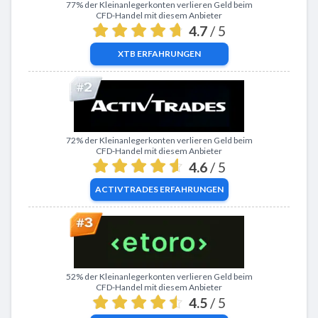
Zu XTB
77% der Kleinanlegerkonten verlieren Geld beim
CFD-Handel mit diesem Anbieter
4.7
/ 5
XTB
ERFAHRUNGEN
Zu ActivTrades
72% der Kleinanlegerkonten verlieren Geld beim
CFD-Handel mit diesem Anbieter
4.6
/ 5
ACTIVTRADES
ERFAHRUNGEN
Zu eToro
52% der Kleinanlegerkonten verlieren Geld beim
CFD-Handel mit diesem Anbieter
4.5
/ 5