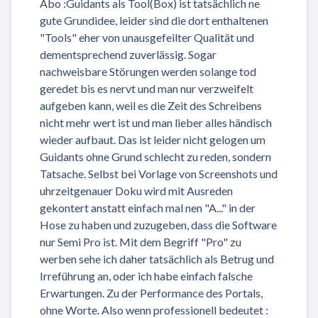
Abo :Guidants als Tool(Box) ist tatsächlich ne
gute Grundidee, leider sind die dort enthaltenen
"Tools" eher von unausgefeilter Qualität und
dementsprechend zuverlässig. Sogar
nachweisbare Störungen werden solange tod
geredet bis es nervt und man nur verzweifelt
aufgeben kann, weil es die Zeit des Schreibens
nicht mehr wert ist und man lieber alles händisch
wieder aufbaut. Das ist leider nicht gelogen um
Guidants ohne Grund schlecht zu reden, sondern
Tatsache. Selbst bei Vorlage von Screenshots und
uhrzeitgenauer Doku wird mit Ausreden
gekontert anstatt einfach mal nen "A..." in der
Hose zu haben und zuzugeben, dass die Software
nur Semi Pro ist. Mit dem Begriff "Pro" zu
werben sehe ich daher tatsächlich als Betrug und
Irreführung an, oder ich habe einfach falsche
Erwartungen. Zu der Performance des Portals,
ohne Worte. Also wenn professionell bedeutet :