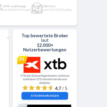
100% unabhängig
Alle Infos
von Tradern für Trader
zum FX & CFD Trading
Top bewertete Broker
laut
12.000+
Nutzerbewertungen
Zu XTB
77% der Kleinanlegerkonten verlieren
Geld beim CFD-Handel mit diesem
Anbieter
4.7
/ 5
XTB
ERFAHRUNGEN