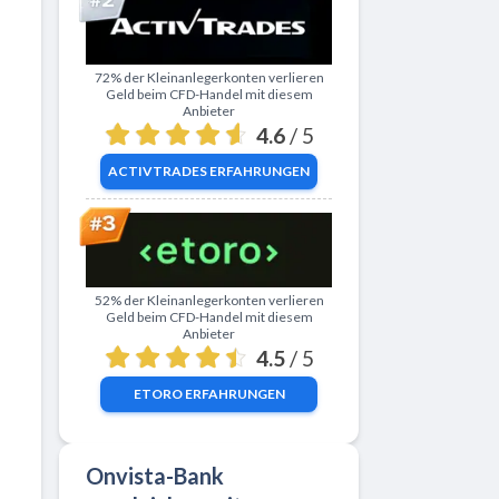
Zu ActivTrades
72% der Kleinanlegerkonten verlieren
Geld beim CFD-Handel mit diesem
Anbieter
4.6
/ 5
ACTIVTRADES
ERFAHRUNGEN
Zu eToro
52% der Kleinanlegerkonten verlieren
Geld beim CFD-Handel mit diesem
Anbieter
4.5
/ 5
ETORO
ERFAHRUNGEN
Onvista-Bank