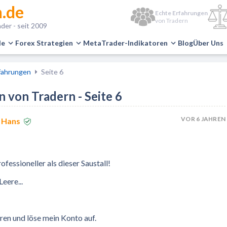
.de
Echte Erfahrungen
von Tradern
der - seit 2009
le
Forex Strategien
MetaTrader-Indikatoren
Blog
Über Uns
fahrungen
Seite 6
 von Tradern - Seite 6
VOR 6 JAHREN
 Hans
fessioneller als dieser Saustall!
Leere...
ren und löse mein Konto auf.