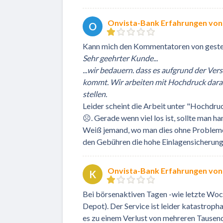
Onvista-Bank Erfahrungen vo
O
Kann mich den Kommentatoren von gestern
Sehr geehrter Kunde...
...wir bedauern. dass es aufgrund der V
kommt. Wir arbeiten mit Hochdruck daran
stellen.
Leider scheint die Arbeit unter "Hochdru
☹. Gerade wenn viel los ist, sollte man h
Weiß jemand, wo man dies ohne Probleme 
den Gebühren die hohe Einlagensicherung g
Onvista-Bank Erfahrungen von 
K
Bei börsenaktiven Tagen -wie letzte Woc
Depot). Der Service ist leider katastrophal
es zu einem Verlust von mehreren Tausende