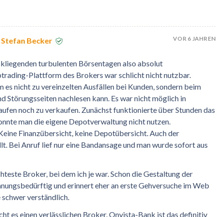
VOR 6 JAHREN
 Stefan Becker
ückliegenden turbulenten Börsentagen also absolut
trading-Plattform des Brokers war schlicht nicht nutzbar.
es nicht zu vereinzelten Ausfällen bei Kunden, sondern beim
nd Störungsseiten nachlesen kann. Es war nicht möglich in
aufen noch zu verkaufen. Zunächst funktionierte über Stunden das
konnte man die eigene Depotverwaltung nicht nutzen.
eine Finanzübersicht, keine Depotübersicht. Auch der
t. Bei Anruf lief nur eine Bandansage und man wurde sofort aus
hteste Broker, bei dem ich je war. Schon die Gestaltung der
nungsbedürftig und erinnert eher an erste Gehversuche im Web
e schwer verständlich.
t es einen verlässlichen Broker. Onvista-Bank ist das definitiv