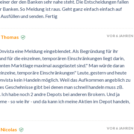
einer der den Banken sehr nahe steht. Die Entscheidungen fallen
r Banken. So Meldung ist raus. Geht ganz einfach einfach auf
. Ausfüllen und senden. Fertig
VOR 6 JAHREN
n Thomas
 Onvista eine Meldung eingeblendet. Als Begründung für ihr
nd für die einzelnen, temporären Einschränkungen liegt darin,
nnten Marktlage maximal ausgelastet sind." Man würde daran
inzelne, temporäre Einschränkungen" Leute, gestern und heute
Onvista kein Handeln möglich. Weil das Aufkommen angeblich zu
es Geschehnisse gibt bei denen man schnell handeln muss zB.
g. Ich habe noch 2 andre Depots bei anderen Brokern. Und ja
me - so wie ihr - und da kann ich meine Aktien im Depot handeln,
VOR 6 JAHREN
 Nicolas