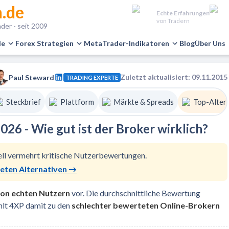
.de
Echte Erfahrungen
von Tradern
der - seit 2009
le
Forex Strategien
MetaTrader-Indikatoren
Blog
Über Uns
Zuletzt aktualisiert: 09.11.2015
Paul Steward
TRADING EXPERTE
Steckbrief
Plattform
Märkte & Spreads
Top-Alter
26 - Wie gut ist der Broker wirklich?
ell vermehrt kritische Nutzerbewertungen.
teten Alternativen
→
on echten Nutzern
vor. Die durchschnittliche Bewertung
hlt 4XP damit zu den
schlechter bewerteten Online-Brokern