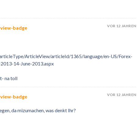
VOR 12 JAHREN
rticleType/ArticleView/articleId/1365/language/en-US/Forex-
-2013-14-June-2013.aspx
- na toll
VOR 12 JAHREN
rlegen, da mizumachen, was denkt Ihr?