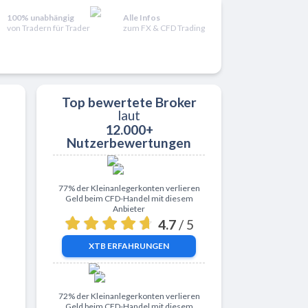
100% unabhängig
Alle Infos
von Tradern für Trader
zum FX & CFD Trading
Top bewertete Broker
laut
12.000+
nativen
Nutzerbewertungen
Zu XTB
77% der Kleinanlegerkonten verlieren
Geld beim CFD-Handel mit diesem
Anbieter
4.7
/ 5
XTB
ERFAHRUNGEN
Zu ActivTrades
72% der Kleinanlegerkonten verlieren
Geld beim CFD-Handel mit diesem