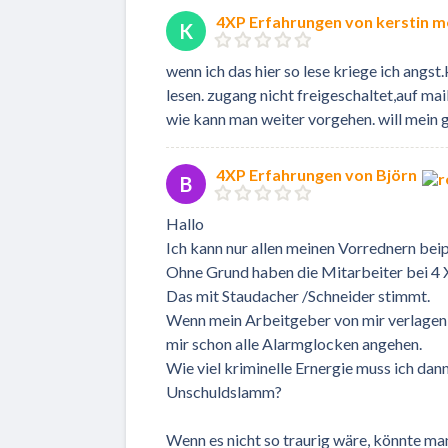
4XP Erfahrungen von kerstin m
K
wenn ich das hier so lese kriege ich ang
lesen. zugang nicht freigeschaltet,auf mai
wie kann man weiter vorgehen. will mein ge
4XP Erfahrungen von Björn
B
Hallo
Ich kann nur allen meinen Vorrednern beip
Ohne Grund haben die Mitarbeiter bei 4 X
Das mit Staudacher /Schneider stimmt.
Wenn mein Arbeitgeber von mir verlagen 
mir schon alle Alarmglocken angehen.
Wie viel kriminelle Ernergie muss ich dann 
Unschuldslamm?
Wenn es nicht so traurig wäre, könnte m