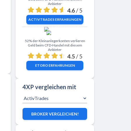
Anbieter
4.6
/ 5
ACTIVTRADES
ERFAHRUNGEN
Zu eToro
52% der Kleinanlegerkonten verlieren
Geld beim CFD-Handel mit diesem
Anbieter
4.5
/ 5
ETORO
ERFAHRUNGEN
4XP vergleichen mit
BROKER VERGLEICHEN!