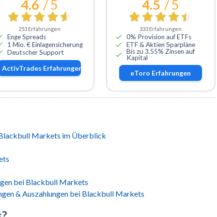
4.6
/ 5
4.5
/ 5
253
Erfahrungen
333
Erfahrungen
Enge Spreads
0% Provision auf ETFs
1 Mio. € Einlagensicherung
ETF & Aktien Sparpläne
Bis zu 3.55% Zinsen auf
Deutscher Support
Kapital
ActivTrades
Erfahrungen
eToro
Erfahrungen
Blackbull Markets im Überblick
ets
ngen bei Blackbull Markets
ngen & Auszahlungen bei Blackbull Markets
s?