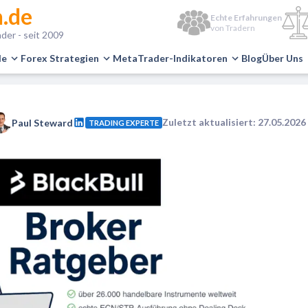
.de
Echte Erfahrungen
von Tradern
der - seit 2009
le
Forex Strategien
MetaTrader-Indikatoren
Blog
Über Uns
Zuletzt aktualisiert: 27.05.2026
Paul Steward
TRADING EXPERTE