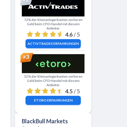
Zu ActivTrades
72% der Kleinanlegerkonten verlieren
Geld beim CFD-Handel mit diesem
Anbieter
4.6
/ 5
ACTIVTRADES
ERFAHRUNGEN
Zu eToro
52% der Kleinanlegerkonten verlieren
Geld beim CFD-Handel mit diesem
Anbieter
4.5
/ 5
ETORO
ERFAHRUNGEN
BlackBull Markets