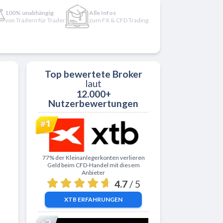
100% unabhängig
Alle Infos
von Tradern für Trader
zum FX & CFD Trading
Top bewertete Broker
laut
12.000+
Nutzerbewertungen
Zu XTB
77% der Kleinanlegerkonten verlieren
Geld beim CFD-Handel mit diesem
Anbieter
4.7
/ 5
XTB
ERFAHRUNGEN