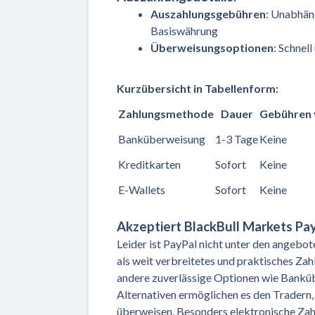
Auszahlungsgebühren
: Unabhän
Basiswährung
Überweisungsoptionen
: Schnell
Kurzübersicht in Tabellenform:
Zahlungsmethode
Dauer
Gebühren 
Banküberweisung
1-3 Tage
Keine
Kreditkarten
Sofort
Keine
E-Wallets
Sofort
Keine
Akzeptiert BlackBull Markets Pa
Leider ist PayPal nicht unter den ange
als weit verbreitetes und praktisches Za
andere zuverlässige Optionen wie Bankübe
Alternativen ermöglichen es den Tradern,
überweisen. Besonders elektronische Zah