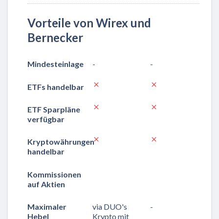
Vorteile von Wirex und
Bernecker
Mindesteinlage
-
-
ETFs handelbar
ETF Sparpläne
verfügbar
Kryptowährungen
handelbar
Kommissionen
auf Aktien
Maximaler
via DUO's
-
Hebel
Krypto mit