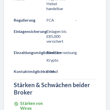
Hebel
handelbar
Regulierung
FCA
-
Einlagensicherung
Einlagen bis
£85,000
versichert
Einzahlungsmöglichkeiten
Banküberweisung
Krypto
Kontaktmöglichkeiten
E-Mail
Stärken & Schwächen beider
Broker
Stärken von
Wirex