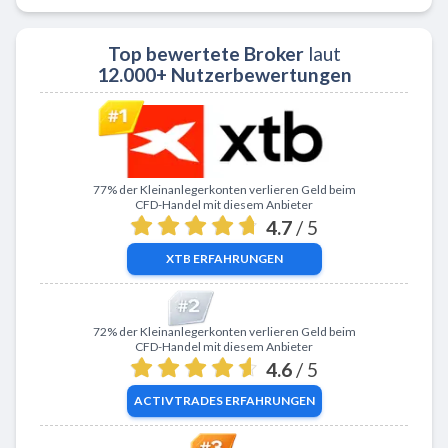
Top bewertete Broker
laut
12.000+ Nutzerbewertungen
Zu XTB
77% der Kleinanlegerkonten verlieren Geld beim
CFD-Handel mit diesem Anbieter
4.7
/ 5
XTB
ERFAHRUNGEN
Zu ActivTrades
72% der Kleinanlegerkonten verlieren Geld beim
CFD-Handel mit diesem Anbieter
4.6
/ 5
ACTIVTRADES
ERFAHRUNGEN