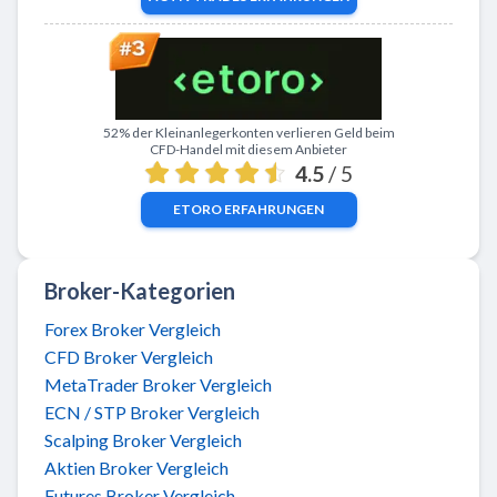
Zu eToro
52% der Kleinanlegerkonten verlieren Geld beim
CFD-Handel mit diesem Anbieter
4.5
/ 5
ETORO
ERFAHRUNGEN
Broker-Kategorien
Forex Broker Vergleich
CFD Broker Vergleich
MetaTrader Broker Vergleich
ECN / STP Broker Vergleich
Scalping Broker Vergleich
Aktien Broker Vergleich
Futures Broker Vergleich