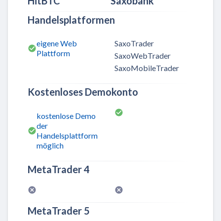
HitBTC
Saxobank
Handelsplatformen
eigene Web
SaxoTrader
Plattform
SaxoWebTrader
SaxoMobileTrader
Kostenloses Demokonto
kostenlose Demo
der
Handelsplattform
möglich
MetaTrader 4
MetaTrader 5