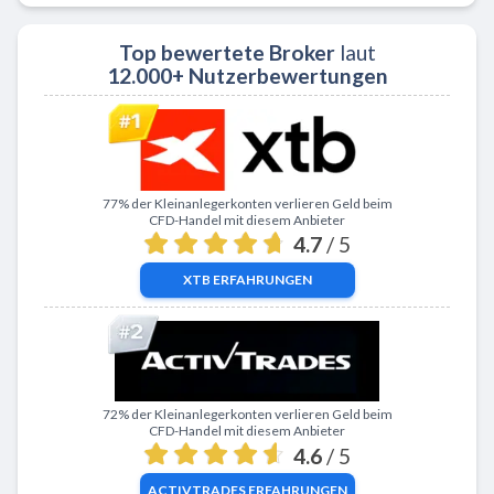
Top bewertete Broker
laut
12.000+ Nutzerbewertungen
Zu XTB
77% der Kleinanlegerkonten verlieren Geld beim
CFD-Handel mit diesem Anbieter
4.7
/ 5
XTB
ERFAHRUNGEN
Zu ActivTrades
72% der Kleinanlegerkonten verlieren Geld beim
CFD-Handel mit diesem Anbieter
4.6
/ 5
ACTIVTRADES
ERFAHRUNGEN