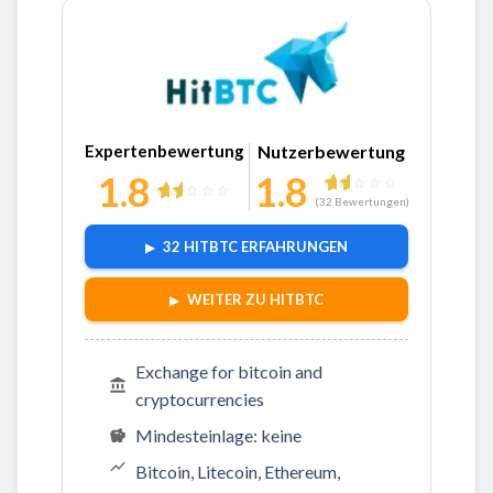
Zu HitBTC
Expertenbewertung
Nutzerbewertung
1.8
1.8
(
32
Bewertungen)
32 HITBTC ERFAHRUNGEN
WEITER ZU HITBTC
Exchange for bitcoin and
cryptocurrencies
Mindesteinlage: keine
Bitcoin, Litecoin, Ethereum,