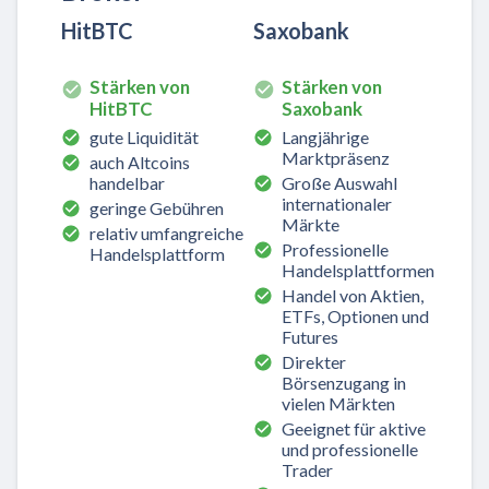
HitBTC
Saxobank
Stärken von
Stärken von
HitBTC
Saxobank
gute Liquidität
Langjährige
Marktpräsenz
auch Altcoins
handelbar
Große Auswahl
internationaler
geringe Gebühren
Märkte
relativ umfangreiche
Professionelle
Handelsplattform
Handelsplattformen
Handel von Aktien,
ETFs, Optionen und
Futures
Direkter
Börsenzugang in
vielen Märkten
Geeignet für aktive
und professionelle
Trader