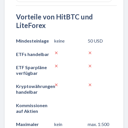
Vorteile von HitBTC und
LiteForex
Mindesteinlage
keine
50 USD
ETFs handelbar
ETF Sparpläne
verfügbar
Kryptowährungen
handelbar
Kommissionen
auf Aktien
Maximaler
kein
max. 1:500