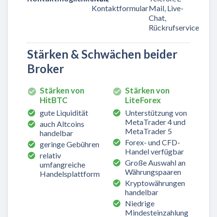
Kontaktformular
Mail, Live-
Chat,
Rückrufservice
Stärken & Schwächen beider
Broker
Stärken von
Stärken von
HitBTC
LiteForex
gute Liquidität
Unterstützung von
MetaTrader 4 und
auch Altcoins
MetaTrader 5
handelbar
Forex- und CFD-
geringe Gebühren
Handel verfügbar
relativ
Große Auswahl an
umfangreiche
Währungspaaren
Handelsplattform
Kryptowährungen
handelbar
Niedrige
Mindesteinzahlung