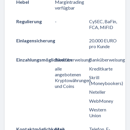
Hebel
Margintrading
verfügbar
Regulierung
-
CySEC, BaFin,
FCA, MiFID
Einlagensicherung
20.000 EURO
pro Kunde
Einzahlungsmöglichkeiten
Banküberweisung
Banküberweisung
alle
Kreditkarte
angebotenen
Skrill
Kryptowährungen
(Moneybookers)
und Coins
Neteller
WebMoney
Western
Union
Kontaktmöglichkeiten
Mail,
Telefon, E-