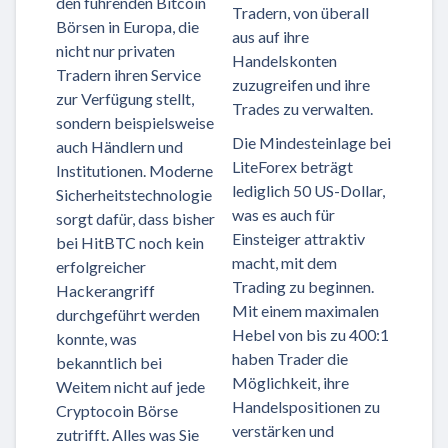
den führenden Bitcoin
Tradern, von überall
Börsen in Europa, die
aus auf ihre
nicht nur privaten
Handelskonten
Tradern ihren Service
zuzugreifen und ihre
zur Verfügung stellt,
Trades zu verwalten.
sondern beispielsweise
Die Mindesteinlage bei
auch Händlern und
LiteForex beträgt
Institutionen. Moderne
lediglich 50 US-Dollar,
Sicherheitstechnologie
was es auch für
sorgt dafür, dass bisher
Einsteiger attraktiv
bei HitBTC noch kein
macht, mit dem
erfolgreicher
Trading zu beginnen.
Hackerangriff
Mit einem maximalen
durchgeführt werden
Hebel von bis zu 400:1
konnte, was
haben Trader die
bekanntlich bei
Möglichkeit, ihre
Weitem nicht auf jede
Handelspositionen zu
Cryptocoin Börse
verstärken und
zutrifft. Alles was Sie