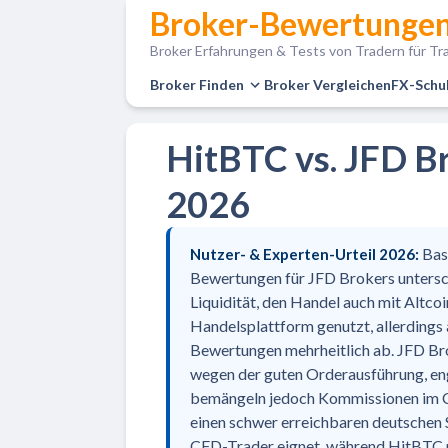
Broker-Bewertungen
Broker Erfahrungen & Tests von Tradern für Tra
Broker Finden
Broker Vergleichen
FX-Schu
HitBTC vs. JFD Br
2026
Bas
Nutzer- & Experten-Urteil 2026:
Bewertungen für JFD Brokers untersch
Liquidität, den Handel auch mit Altco
Handelsplattform genutzt, allerdings
Bewertungen mehrheitlich ab. JFD Br
wegen der guten Orderausführung, en
bemängeln jedoch Kommissionen im C
einen schwer erreichbaren deutschen S
CFD-Trader eignet, während HitBTC p