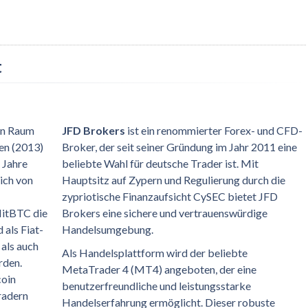
t
en Raum
JFD Brokers
ist ein renommierter Forex- und CFD-
ren (2013)
Broker, der seit seiner Gründung im Jahr 2011 eine
 Jahre
beliebte Wahl für deutsche Trader ist. Mit
ich von
Hauptsitz auf Zypern und Regulierung durch die
zypriotische Finanzaufsicht CySEC bietet JFD
HitBTC die
Brokers eine sichere und vertrauenswürdige
als Fiat-
Handelsumgebung.
als auch
Als Handelsplattform wird der beliebte
rden.
MetaTrader 4 (MT4) angeboten, der eine
coin
benutzerfreundliche und leistungsstarke
Tradern
Handelserfahrung ermöglicht. Dieser robuste