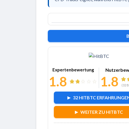
Zu HitBT
Expertenbewertung
Nutzerbew
1.8
1.8
(
32
B
32 HITBTC ERFAHRUNGE
WEITER ZU HITBTC