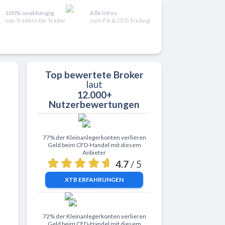
100% unabhängig
Alle Infos
von Tradern für Trader
zum FX & CFD Trading
Top bewertete Broker
laut
12.000+
Nutzerbewertungen
Zu XTB
77% der Kleinanlegerkonten verlieren
Geld beim CFD-Handel mit diesem
Anbieter
4.7
/ 5
XTB
ERFAHRUNGEN
Zu ActivTrades
72% der Kleinanlegerkonten verlieren
Geld beim CFD-Handel mit diesem