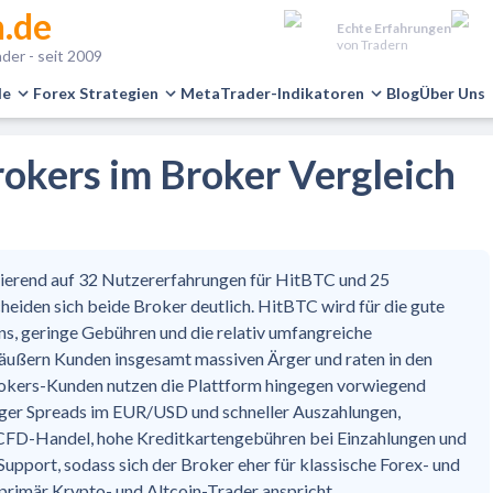
.de
Echte Erfahrungen
von Tradern
der - seit 2009
le
Forex Strategien
MetaTrader-Indikatoren
Blog
Über Uns
okers im Broker Vergleich
ierend auf 32 Nutzererfahrungen für HitBTC und 25
eiden sich beide Broker deutlich. HitBTC wird für die gute
ins, geringe Gebühren und die relativ umfangreiche
 äußern Kunden insgesamt massiven Ärger und raten in den
okers-Kunden nutzen die Plattform hingegen vorwiegend
ger Spreads im EUR/USD und schneller Auszahlungen,
FD-Handel, hohe Kreditkartengebühren bei Einzahlungen und
upport, sodass sich der Broker eher für klassische Forex- und
rimär Krypto- und Altcoin-Trader anspricht.