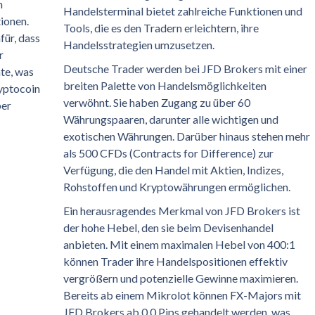
n
Handelsterminal bietet zahlreiche Funktionen und
ionen.
Tools, die es den Tradern erleichtern, ihre
für, dass
Handelsstrategien umzusetzen.
r
Deutsche Trader werden bei JFD Brokers mit einer
te, was
breiten Palette von Handelsmöglichkeiten
ryptocoin
verwöhnt. Sie haben Zugang zu über 60
ber
Währungspaaren, darunter alle wichtigen und
exotischen Währungen. Darüber hinaus stehen mehr
als 500 CFDs (Contracts for Difference) zur
Verfügung, die den Handel mit Aktien, Indizes,
Rohstoffen und Kryptowährungen ermöglichen.
Ein herausragendes Merkmal von JFD Brokers ist
der hohe Hebel, den sie beim Devisenhandel
anbieten. Mit einem maximalen Hebel von 400:1
können Trader ihre Handelspositionen effektiv
vergrößern und potenzielle Gewinne maximieren.
Bereits ab einem Mikrolot können FX-Majors mit
JFD Brokers ab 0,0 Pips gehandelt werden, was