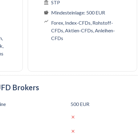
STP
Mindesteinlage: 500 EUR
Forex, Index-CFDs, Rohstoff-
CFDs, Aktien-CFDs, Anleihen-
h,
CFDs
k,
ns
JFD Brokers
ine
500 EUR