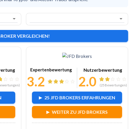
BROKER VERGLEICHEN!
C
Zu JFD Brokers
ertung
Expertenbewertung
Nutzerbewertung
3.2
2.0
ewertungen)
(
25
Bewertungen)
N
25 JFD BROKERS ERFAHRUNGEN
WEITER ZU JFD BROKERS