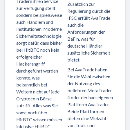
Tradern ihren Service
Zusätzlich zur
zur Verfügung stellt,
Regulierung durch die
sondern beispielsweise
IFSC erfüllt AvaTrade
auch Händlern und
auch die
Institutionen. Moderne
Anforderungen der
Sicherheitstechnologie
BaFin, was für
sorgt dafür, dass bisher
deutsche Händler
bei HitBTC noch kein
zusätzliche Sicherheit
erfolgreicher
bietet.
Hackerangriff
Bei AvaTrade haben
durchgeführt werden
Sie die Wahl zwischen
konnte, was
der Nutzung des
bekanntlich bei
beliebten MetaTrader
Weitem nicht auf jede
4 oder der hauseigenen
Cryptocoin Börse
Plattform AvaTrader.
zutrifft. Alles was Sie
Beide Plattformen
sonst noch über
bieten eine Vielzahl
HitBTC wissen müssen
von Tools und
inklusive HitBTC