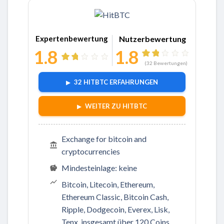
Zu HitBTC
Expertenbewertung
Nutzerbewertung
1.8
1.8
(
32
Bewertungen)
32 HITBTC ERFAHRUNGEN
WEITER ZU HITBTC
Exchange for bitcoin and
cryptocurrencies
Mindesteinlage: keine
Bitcoin, Litecoin, Ethereum,
Ethereum Classic, Bitcoin Cash,
Ripple, Dodgecoin, Everex, Lisk,
Tenx, insgesamt über 120 Coins