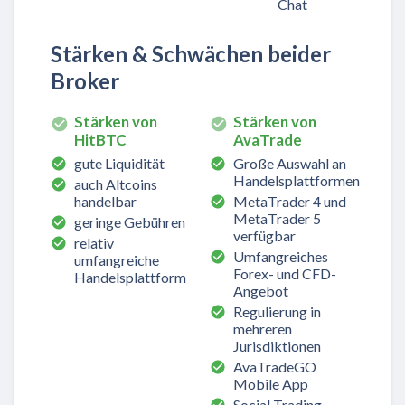
Chat
Stärken & Schwächen beider
Broker
Stärken von
Stärken von
HitBTC
AvaTrade
gute Liquidität
Große Auswahl an
Handelsplattformen
auch Altcoins
handelbar
MetaTrader 4 und
MetaTrader 5
geringe Gebühren
verfügbar
relativ
Umfangreiches
umfangreiche
Forex- und CFD-
Handelsplattform
Angebot
Regulierung in
mehreren
Jurisdiktionen
AvaTradeGO
Mobile App
Social Trading