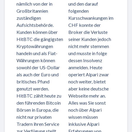
nämlich von der in
und den darauf
Großbritannien
folgenden
zuständigen
Kursschwankungen im
Aufsichtsbehörde.
CHF konnte der
Kunden können über
Broker die Verluste
HitBTC die gängigsten
seiner Kunden jedoch
Kryptowährungen
nicht mehr stemmen
handeln und als Fiat-
und musste in folge
Währungen können
dessen Insolvenz
sowohl der US-Dollar
anmelden. Heute
als auch der Euro und
operiert Alpari zwar
britisches Pfund
noch weiter, bietet
genutzt werden.
aber keine deutsche
HitBTC zählt heute zu
Webseite mehr an.
den führenden Bitcoin
Alles was Sie sonst
Börsen in Europa, die
noch über Alpari
nicht nur privaten
wissen müssen
Tradern ihren Service
inklusive Alpari
zur Verfügung stellt,
Erfahrungen von