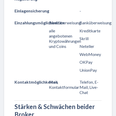
Einlagensicherung
-
Einzahlungsmöglichkeiten
Banküberweisung
Banküberweisung
alle
Kreditkarte
angebotenen
Skrill
Kryptowährungen
und Coins
Neteller
WebMoney
OKPay
UnionPay
Kontaktmöglichkeiten
Mail,
Telefon, E-
Kontaktformular
Mail, Live-
Chat
Stärken & Schwächen beider
Broker