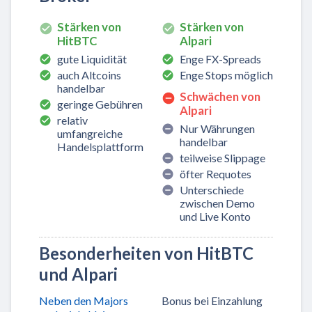
Stärken von
Stärken von
HitBTC
Alpari
gute Liquidität
Enge FX-Spreads
auch Altcoins
Enge Stops möglich
handelbar
Schwächen von
geringe Gebühren
Alpari
relativ
Nur Währungen
umfangreiche
handelbar
Handelsplattform
teilweise Slippage
öfter Requotes
Unterschiede
zwischen Demo
und Live Konto
Besonderheiten von HitBTC
und Alpari
Neben den Majors
Bonus bei Einzahlung