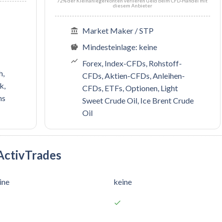
72% der Kleinanlegerkonten verlieren Geld beim CFD-Handel mit
diesem Anbieter
Market Maker / STP
Mindesteinlage: keine
Forex, Index-CFDs, Rohstoff-
h,
CFDs, Aktien-CFDs, Anleihen-
k,
CFDs, ETFs, Optionen, Light
ns
Sweet Crude Oil, Ice Brent Crude
Oil
ActivTrades
ine
keine