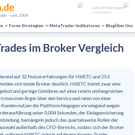
.de
Echte Erfahrungen
von Tradern
der - seit 2009
le
Forex Strategien
MetaTrader-Indikatoren
Blog
Über Uns
rades im Broker Vergleich
ierend auf 32 Nutzererfahrungen für HitBTC und 253
eiden sich beide Broker deutlich. HitBTC bietet zwar eine
Angebot und geringe Gebühren auf einer relativ umfangreichen
 massiven Ärger über den Service und raten von einer
-Kunden nutzen die Plattform hingegen vorwiegend wegen
Orderausführung unter 0,004 Sekunden, der Einlagensicherung
bindung, bemängeln jedoch das quartalsweise Rollen der
uswahl außerhalb des CFD-Bereichs, sodass sich der Broker
net, während HitBTC primär erfahrene Krypto-Trader