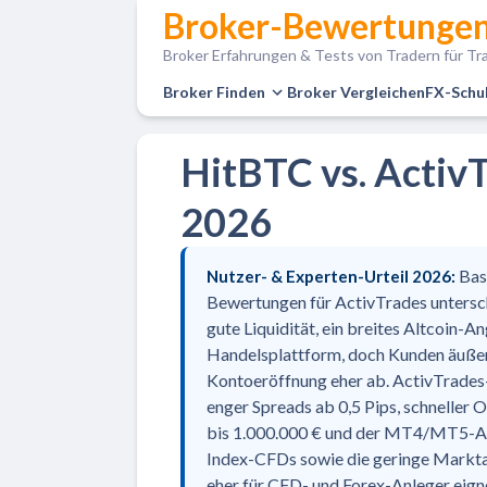
Broker-Bewertungen
Broker Erfahrungen & Tests von Tradern für Tra
Broker Finden
Broker Vergleichen
FX-Schu
HitBTC vs. ActivT
2026
Bas
Nutzer- & Experten-Urteil 2026:
Bewertungen für ActivTrades untersch
gute Liquidität, ein breites Altcoin-
Handelsplattform, doch Kunden äußern
Kontoeröffnung eher ab. ActivTrades
enger Spreads ab 0,5 Pips, schneller 
bis 1.000.000 € und der MT4/MT5-An
Index-CFDs sowie die geringe Markta
eher für CFD- und Forex-Anleger eig