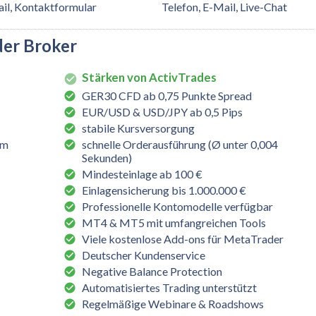
il, Kontaktformular
Telefon, E-Mail, Live-Chat
der Broker
Stärken von ActivTrades
GER30 CFD ab 0,75 Punkte Spread
EUR/USD & USD/JPY ab 0,5 Pips
stabile Kursversorgung
rm
schnelle Orderausführung (Ø unter 0,004
Sekunden)
Mindesteinlage ab 100 €
Einlagensicherung bis 1.000.000 €
Professionelle Kontomodelle verfügbar
MT4 & MT5 mit umfangreichen Tools
Viele kostenlose Add-ons für MetaTrader
Deutscher Kundenservice
Negative Balance Protection
Automatisiertes Trading unterstützt
Regelmäßige Webinare & Roadshows