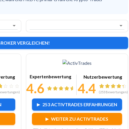
BROKER VERGLEICHEN!
C
Zu ActivTrades
ertung
Expertenbewertung
Nutzerbewertung
4.6
4.4
ewertungen)
(
253
Bewertungen)
N
253 ACTIVTRADES ERFAHRUNGEN
WEITER ZU ACTIVTRADES