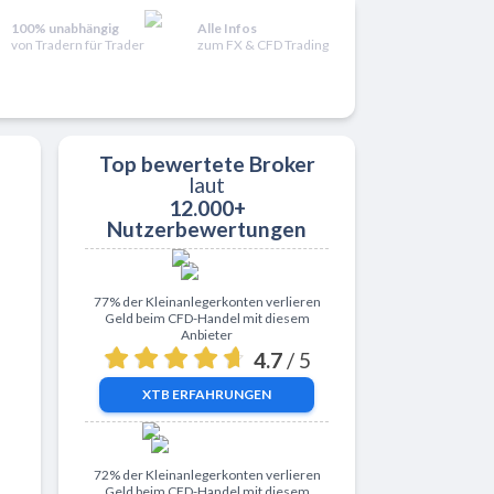
100% unabhängig
Alle Infos
von Tradern für Trader
zum FX & CFD Trading
Top bewertete Broker
laut
12.000+
Nutzerbewertungen
Zu XTB
77% der Kleinanlegerkonten verlieren
Geld beim CFD-Handel mit diesem
Anbieter
4.7
/ 5
XTB
ERFAHRUNGEN
Zu ActivTrades
72% der Kleinanlegerkonten verlieren
Geld beim CFD-Handel mit diesem