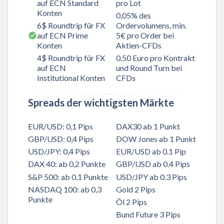
auf ECN Standard
pro Lot
Konten
0,05% des
6$ Roundtrip für FX
Ordervolumens, min.
auf ECN Prime
5€ pro Order bei
Konten
Aktien-CFDs
4$ Roundtrip für FX
0.50 Euro pro Kontrakt
auf ECN
und Round Turn bei
Institutional Konten
CFDs
Spreads der wichtigsten Märkte
EUR/USD: 0,1 Pips
DAX30 ab 1 Punkt
GBP/USD: 0,4 Pips
DOW Jones ab 1 Punkt
USD/JPY: 0,4 Pips
EUR/USD ab 0.1 Pip
DAX 40: ab 0,2 Punkte
GBP/USD ab 0.4 Pips
S&P 500: ab 0,1 Punkte
USD/JPY ab 0.3 Pips
NASDAQ 100: ab 0,3
Gold 2 Pips
Punkte
Öl 2 Pips
Bund Future 3 Pips