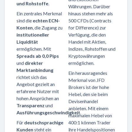
und Rohstoffe
.
Währungen. Darüber
Ein zentrales Merkmal
hinaus stehen mehr als
sind die
echten ECN-
500 CFDs (Contracts
Konten
, die Zugang zu
for Difference) zur
institutioneller
Verfügung, die den
Liquidität
Handel mit Aktien,
ermöglichen. Mit
Indizes, Rohstoffen und
Spreads ab 0,0 Pips
Kryptowährungen
und
direkter
ermöglichen.
Marktanbindung
Ein herausragendes
richtet sich das
Merkmal von JFD
Angebot gezielt an
Brokers ist der hohe
erfahrene Nutzer mit
Hebel, den sie beim
hohen Ansprüchen an
Devisenhandel
Transparenz
und
anbieten. Mit einem
Ausführungsgeschwindigkeit
.
maximalen Hebel von
Für
deutschsprachige
400:1 können Trader
Kunden
steht ein
ihre Handelspositionen