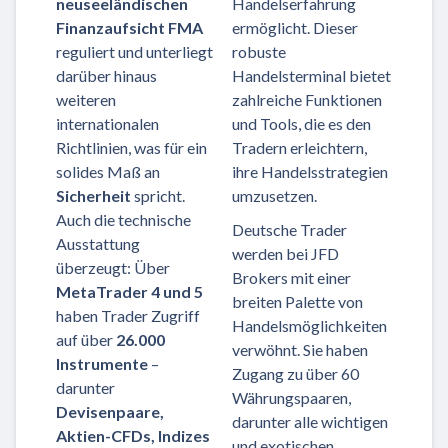
neuseeländischen
Handelserfahrung
Finanzaufsicht FMA
ermöglicht. Dieser
reguliert und unterliegt
robuste
darüber hinaus
Handelsterminal bietet
weiteren
zahlreiche Funktionen
internationalen
und Tools, die es den
Richtlinien, was für ein
Tradern erleichtern,
solides Maß an
ihre Handelsstrategien
Sicherheit
spricht.
umzusetzen.
Auch die technische
Deutsche Trader
Ausstattung
werden bei JFD
überzeugt: Über
Brokers mit einer
MetaTrader 4 und 5
breiten Palette von
haben Trader Zugriff
Handelsmöglichkeiten
auf über
26.000
verwöhnt. Sie haben
Instrumente
–
Zugang zu über 60
darunter
Währungspaaren,
Devisenpaare,
darunter alle wichtigen
Aktien-CFDs, Indizes
und exotischen