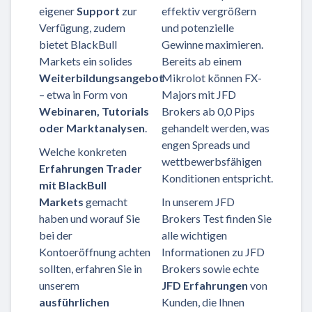
eigener
Support
zur
effektiv vergrößern
Verfügung, zudem
und potenzielle
bietet BlackBull
Gewinne maximieren.
Markets ein solides
Bereits ab einem
Weiterbildungsangebot
Mikrolot können FX-
– etwa in Form von
Majors mit JFD
Webinaren, Tutorials
Brokers ab 0,0 Pips
oder Marktanalysen
.
gehandelt werden, was
engen Spreads und
Welche konkreten
wettbewerbsfähigen
Erfahrungen Trader
Konditionen entspricht.
mit BlackBull
Markets
gemacht
In unserem JFD
haben und worauf Sie
Brokers Test finden Sie
bei der
alle wichtigen
Kontoeröffnung achten
Informationen zu JFD
sollten, erfahren Sie in
Brokers sowie echte
unserem
JFD Erfahrungen
von
ausführlichen
Kunden, die Ihnen