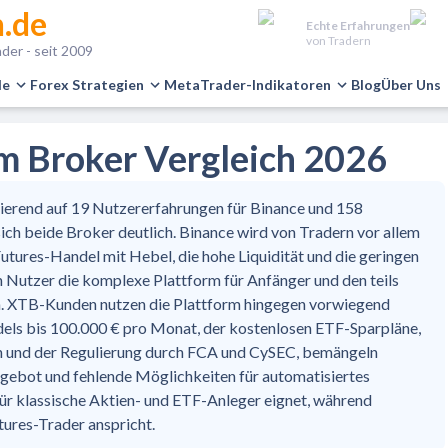
.de
Echte Erfahrungen
von Tradern
der - seit 2009
le
Forex Strategien
MetaTrader-Indikatoren
Blog
Über Uns
im Broker Vergleich 2026
ierend auf 19 Nutzererfahrungen für Binance und 158
ch beide Broker deutlich. Binance wird von Tradern vor allem
Futures-Handel mit Hebel, die hohe Liquidität und die geringen
Nutzer die komplexe Plattform für Anfänger und den teils
n. XTB-Kunden nutzen die Plattform hingegen vorwiegend
els bis 100.000 € pro Monat, der kostenlosen ETF-Sparpläne,
en und der Regulierung durch FCA und CySEC, bemängeln
gebot und fehlende Möglichkeiten für automatisiertes
für klassische Aktien- und ETF-Anleger eignet, während
tures-Trader anspricht.