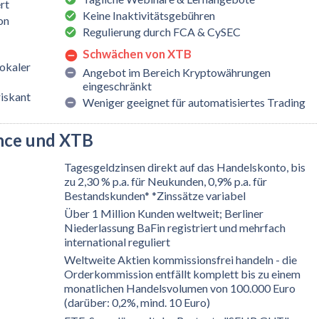
rt
Keine Inaktivitätsgebühren
on
Regulierung durch FCA & CySEC
Schwächen von XTB
lokaler
Angebot im Bereich Kryptowährungen
eingeschränkt
riskant
Weniger geeignet für automatisiertes Trading
nce und XTB
Tagesgeldzinsen direkt auf das Handelskonto, bis
zu 2,30 % p.a. für Neukunden, 0,9% p.a. für
Bestandskunden* *Zinssätze variabel
Über 1 Million Kunden weltweit; Berliner
Niederlassung BaFin registriert und mehrfach
international reguliert
Weltweite Aktien kommissionsfrei handeln - die
Orderkommission entfällt komplett bis zu einem
monatlichen Handelsvolumen von 100.000 Euro
(darüber: 0,2%, mind. 10 Euro)