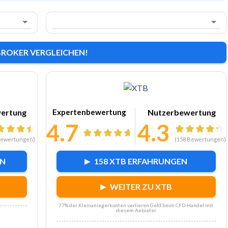
BROKER VERGLEICHEN!
e
Zu XTB
ertung
Expertenbewertung
Nutzerbewertung
4.7
4.3
ewertungen)
(
158
Bewertungen)
EN
158 XTB ERFAHRUNGEN
WEITER ZU XTB
77% der Kleinanlegerkonten verlieren Geld beim CFD-Handel mit
diesem Anbieter