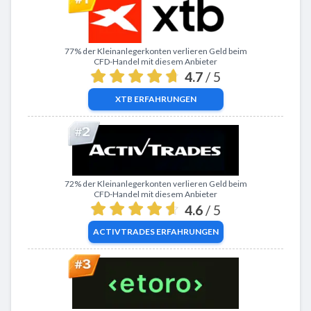
Zu XTB
77% der Kleinanlegerkonten verlieren Geld beim
CFD-Handel mit diesem Anbieter
4.7
/ 5
XTB
ERFAHRUNGEN
Zu ActivTrades
72% der Kleinanlegerkonten verlieren Geld beim
CFD-Handel mit diesem Anbieter
4.6
/ 5
ACTIVTRADES
ERFAHRUNGEN