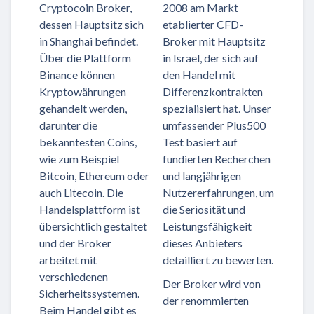
Cryptocoin Broker,
2008 am Markt
dessen Hauptsitz sich
etablierter CFD-
in Shanghai befindet.
Broker mit Hauptsitz
Über die Plattform
in Israel, der sich auf
Binance können
den Handel mit
Kryptowährungen
Differenzkontrakten
gehandelt werden,
spezialisiert hat. Unser
darunter die
umfassender Plus500
bekanntesten Coins,
Test basiert auf
wie zum Beispiel
fundierten Recherchen
Bitcoin, Ethereum oder
und langjährigen
auch Litecoin. Die
Nutzererfahrungen, um
Handelsplattform ist
die Seriosität und
übersichtlich gestaltet
Leistungsfähigkeit
und der Broker
dieses Anbieters
arbeitet mit
detailliert zu bewerten.
verschiedenen
Der Broker wird von
Sicherheitssystemen.
der renommierten
Beim Handel gibt es