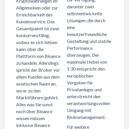
Kryptowährungen im
darunter zwei
Allgemeinen oder zur
selbstentwickelte
Erreichbarkeit des
Lösungen, die durch
Kundenservice. Das
eine
Gesamtpaket ist zwar
benutzerfreundliche
konkurrenzfähig,
Gestaltung und stabile
sodass es sich lohnen
Performance
kann, über die
überzeugen. Der
Plattform von Binance
maximale Hebel von
zu handeln. Allerdings
1:30 entspricht den
spricht der Broker vor
europäischen
allem Kunden aus dem
Vorgaben für
asiatischen Raum an,
Privatanleger und
wo er zu den
unterstreicht den
Marktführern gehört.
verantwortungsvollen
Alles was Sie sonst
Umgang mit
noch über Binance
Risikomanagement.
wissen müssen
inklusive Binance
Für weitere