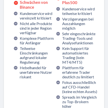
Schwächen von
Plus500
Binance
Kundenservice wird
Kundenservice wird
teilweise kritisiert
vereinzelt kritisiert
Verzögerungen bei
Nicht alle Produkte
Auszahlungen
sind in jeder Region
möglich
verfügbar
Sehr eingeschränkte
Komplexe Plattform
Trading-Tools und
für Anfänger
Analysefunktionen
Teilweise
Kein Support für
Einschränkungen
automatisiertes
aufgrund lokaler
Trading (kein
Regulierung
MT4/MT5)
Hebelhandel für
Plattform für
unerfahrene Nutzer
erfahrene Trader
riskant
deutlich zu limitiert
Fokus ausschließlich
auf CFD-Handel
(keine echten Assets)
Spreads im Vergleich
zu Top-Brokern
höher