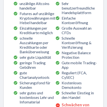
unzählige Altcoins
Sehr
handelbar
benutzerfreundliche
Handelsplattform
Futures auf unzählige
Kryptowährungen mit
Einfache
Hebel handelbar
Kontoeröffnung
Einzahlungen per
Große Auswahl an
Kreditkarte möglich
CFDs
schnelle
Schnelle
Auszahlungen per
Kontoeröffnung &
Kreditkarte oder
Verifizierung
Banküberweisung
Negative Balance
sehr gute Liquidität
Protection
geringe Trading
Gute mobile Trading-
Gebühren
App
gute
Reguliert (FCA,
Chartanalysetools
CySEC)
Sicherungsfond für
Kostenloses
Kunden
Demokonto
sehr gutes und
Schneller Einstieg in
kostenloses Lehr und
den Handel
Infomaterial
Schwächen von