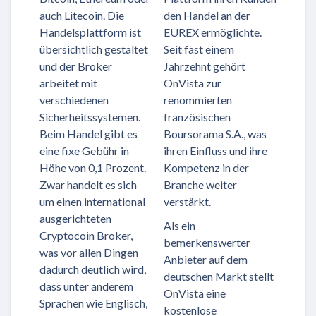
auch Litecoin. Die
den Handel an der
Handelsplattform ist
EUREX ermöglichte.
übersichtlich gestaltet
Seit fast einem
und der Broker
Jahrzehnt gehört
arbeitet mit
OnVista zur
verschiedenen
renommierten
Sicherheitssystemen.
französischen
Beim Handel gibt es
Boursorama S.A., was
eine fixe Gebühr in
ihren Einfluss und ihre
Höhe von 0,1 Prozent.
Kompetenz in der
Zwar handelt es sich
Branche weiter
um einen international
verstärkt.
ausgerichteten
Als ein
Cryptocoin Broker,
bemerkenswerter
was vor allen Dingen
Anbieter auf dem
dadurch deutlich wird,
deutschen Markt stellt
dass unter anderem
OnVista eine
Sprachen wie Englisch,
kostenlose