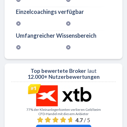
Einzelcoachings verfügbar
Umfangreicher Wissensbereich
Top bewertete Broker
laut
12.000+ Nutzerbewertungen
Zu XTB
77% der Kleinanlegerkonten verlieren Geld beim
CFD-Handel mit diesem Anbieter
4.7
/ 5