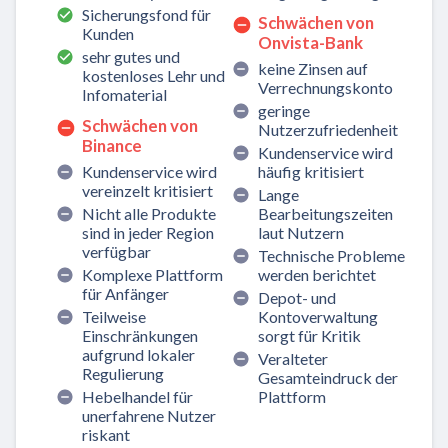
Sicherungsfond für
Schwächen von
Kunden
Onvista-Bank
sehr gutes und
keine Zinsen auf
kostenloses Lehr und
Verrechnungskonto
Infomaterial
geringe
Schwächen von
Nutzerzufriedenheit
Binance
Kundenservice wird
Kundenservice wird
häufig kritisiert
vereinzelt kritisiert
Lange
Nicht alle Produkte
Bearbeitungszeiten
sind in jeder Region
laut Nutzern
verfügbar
Technische Probleme
Komplexe Plattform
werden berichtet
für Anfänger
Depot- und
Teilweise
Kontoverwaltung
Einschränkungen
sorgt für Kritik
aufgrund lokaler
Veralteter
Regulierung
Gesamteindruck der
Hebelhandel für
Plattform
unerfahrene Nutzer
riskant