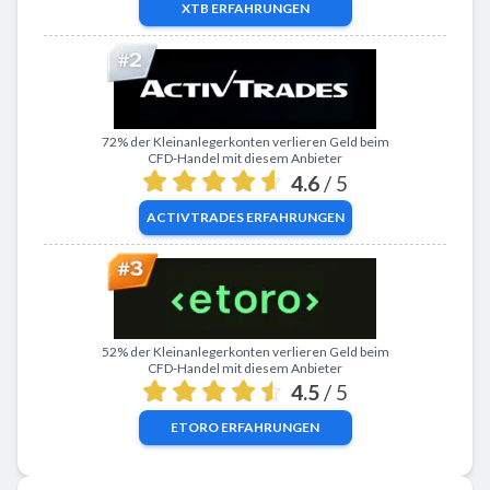
XTB
ERFAHRUNGEN
Zu ActivTrades
72% der Kleinanlegerkonten verlieren Geld beim
CFD-Handel mit diesem Anbieter
4.6
/ 5
ACTIVTRADES
ERFAHRUNGEN
Zu eToro
52% der Kleinanlegerkonten verlieren Geld beim
CFD-Handel mit diesem Anbieter
4.5
/ 5
ETORO
ERFAHRUNGEN