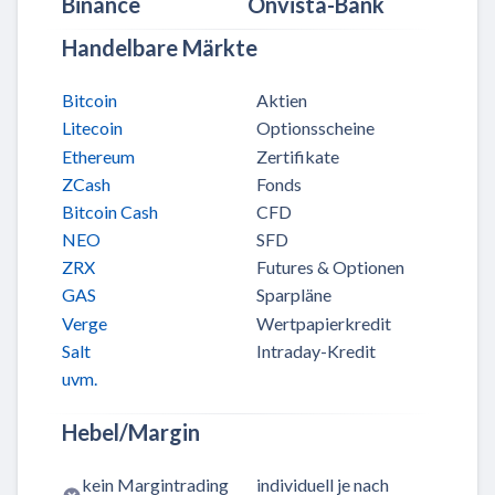
Binance
Onvista-Bank
Handelbare Märkte
Bitcoin
Aktien
Litecoin
Optionsscheine
Ethereum
Zertifikate
ZCash
Fonds
Bitcoin Cash
CFD
NEO
SFD
ZRX
Futures & Optionen
GAS
Sparpläne
Verge
Wertpapierkredit
Salt
Intraday-Kredit
uvm.
Hebel/Margin
kein Margintrading
individuell je nach