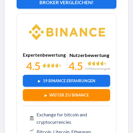
BROKER VERGLEICHEN!
Zu Binance
Expertenbewertung
Nutzerbewertung
4.5
4.5
(
19
Bewertungen)
19 BINANCE ERFAHRUNGEN
WEITER ZU BINANCE
Exchange for bitcoin and
cryptocurrencies
Bitcoin, Litecoin, Ethereum,