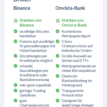
Binance
Onvista-Bank
Stärken von
Stärken von
Binance
Onvista-Bank
unzählige Altcoins
Kostenloses
handelbar
Wertpapierdepot
Futures auf unzählige
5 Euro
Kryptowährungen mit
Orderprovision auf
Hebel handelbar
inländische Orders
Einzahlungen per
Große Auswahl an
Kreditkarte möglich
Aktien und ETFs
schnelle
Wertpapierhandel an
Auszahlungen per
vielen Börsenplätzen
Kreditkarte oder
Deutsche
Banküberweisung
Bankanbindung im
sehr gute Liquidität
Hintergrund
geringe Trading
Transparente
Gebühren
Preisstruktur
gute
Geeignet für
Chartanalysetools
langfristige Anleger