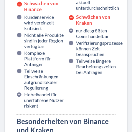
aktuell
Schwächen von
unterdurchschnittlich
Binance
Schwächen von
Kundenservice
wird vereinzelt
Kraken
kritisiert
nur die größten
Nicht alle Produkte
Coins handelbar
sind in jeder Region
Verifizierungsprozesse
verfügbar
können Zeit
Komplexe
beanspruchen
Plattform für
Teilweise längere
Anfänger
Bearbeitungszeiten
Teilweise
bei Anfragen
Einschränkungen
aufgrund lokaler
Regulierung
Hebelhandel für
unerfahrene Nutzer
riskant
Besonderheiten von Binance
und Kraken