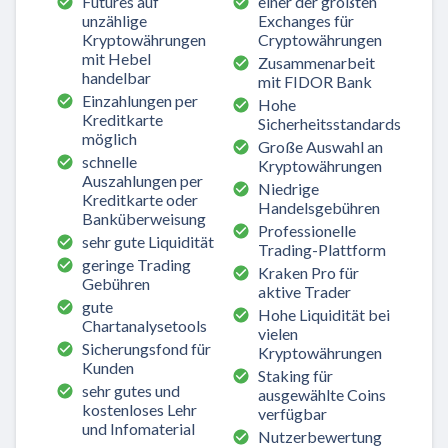
Futures auf
einer der größten
unzählige
Exchanges für
Kryptowährungen
Cryptowährungen
mit Hebel
Zusammenarbeit
handelbar
mit FIDOR Bank
Einzahlungen per
Hohe
Kreditkarte
Sicherheitsstandards
möglich
Große Auswahl an
schnelle
Kryptowährungen
Auszahlungen per
Niedrige
Kreditkarte oder
Handelsgebühren
Banküberweisung
Professionelle
sehr gute Liquidität
Trading-Plattform
geringe Trading
Kraken Pro für
Gebühren
aktive Trader
gute
Hohe Liquidität bei
Chartanalysetools
vielen
Sicherungsfond für
Kryptowährungen
Kunden
Staking für
sehr gutes und
ausgewählte Coins
kostenloses Lehr
verfügbar
und Infomaterial
Nutzerbewertung