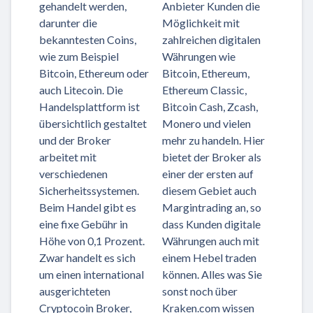
gehandelt werden,
Anbieter Kunden die
darunter die
Möglichkeit mit
bekanntesten Coins,
zahlreichen digitalen
wie zum Beispiel
Währungen wie
Bitcoin, Ethereum oder
Bitcoin, Ethereum,
auch Litecoin. Die
Ethereum Classic,
Handelsplattform ist
Bitcoin Cash, Zcash,
übersichtlich gestaltet
Monero und vielen
und der Broker
mehr zu handeln. Hier
arbeitet mit
bietet der Broker als
verschiedenen
einer der ersten auf
Sicherheitssystemen.
diesem Gebiet auch
Beim Handel gibt es
Margintrading an, so
eine fixe Gebühr in
dass Kunden digitale
Höhe von 0,1 Prozent.
Währungen auch mit
Zwar handelt es sich
einem Hebel traden
um einen international
können. Alles was Sie
ausgerichteten
sonst noch über
Cryptocoin Broker,
Kraken.com wissen