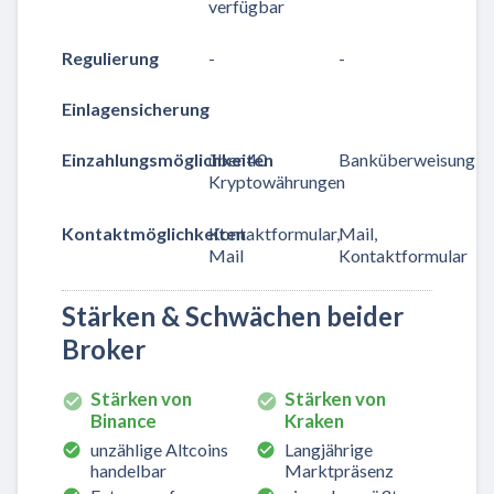
verfügbar
Regulierung
-
-
Einlagensicherung
Einzahlungsmöglichkeiten
über 40
Banküberweisung
Kryptowährungen
Kontaktmöglichkeiten
Kontaktformular,
Mail,
Mail
Kontaktformular
Stärken & Schwächen beider
Broker
Stärken von
Stärken von
Binance
Kraken
unzählige Altcoins
Langjährige
handelbar
Marktpräsenz