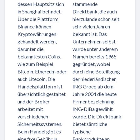
dessen Hauptsitz sich
stammende
in Shanghai befindet.
Direktbank, die auch
Über die Plattform
hierzulande schon seit
Binance können
sehr vielen Jahren
Kryptowährungen
bekannt ist. Das
gehandelt werden,
Unternehmen selbst
darunter die
wurde unter anderem
bekanntesten Coins,
Namen bereits 1965
wie zum Beispiel
gegründet, wobei
Bitcoin, Ethereum oder
durch eine Beteiligung
auch Litecoin. Die
der niederländischen
Handelsplattform ist
ING Groep ab dem
übersichtlich gestaltet
Jahre 2004 die heute
und der Broker
Firmenbezeichnung
arbeitet mit
ING-DiBa gewählt
verschiedenen
wurde. Die Direktbank
Sicherheitssystemen.
bietet sämtliche
Beim Handel gibt es
typische
eine fixe Gebühr in
Bankprodukte an,