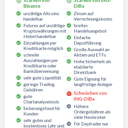
Stärken von
Stärken von ING-
Binance
DiBa
unzählige Altcoins
Zinsen auf
handelbar
Verrechnungskonto
Futures auf unzählige
breites
Kryptowährungen mit
Handelsangebot
Hebel handelbar
Einfache
Einzahlungen per
Depotführung
Kreditkarte möglich
Große Auswahl an
schnelle
Aktien und ETFs
Auszahlungen per
Hohe Sicherheit als
Kreditkarte oder
etablierte
Banküberweisung
Direktbank
sehr gute Liquidität
Gute Eignung für
geringe Trading
langfristige Anleger
Gebühren
Schwächen von
gute
ING-DiBa
Chartanalysetools
Höhere
Sicherungsfond für
Ordergebühren als
Kunden
viele Neobroker
sehr gutes und
Für Daytrader nur
kostenloses Lehr und