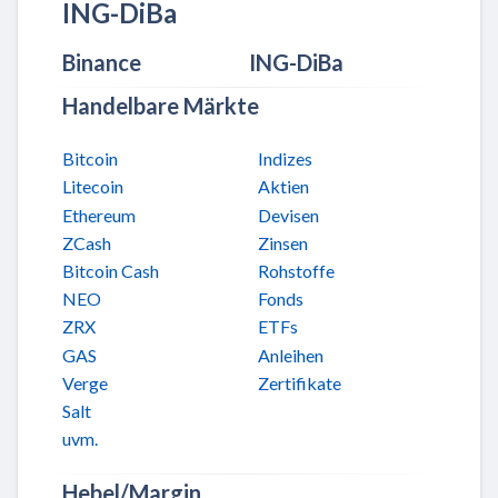
ING-DiBa
Binance
ING-DiBa
Handelbare Märkte
Bitcoin
Indizes
Litecoin
Aktien
Ethereum
Devisen
ZCash
Zinsen
Bitcoin Cash
Rohstoffe
NEO
Fonds
ZRX
ETFs
GAS
Anleihen
Verge
Zertifikate
Salt
uvm.
Hebel/Margin