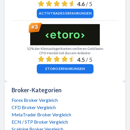
4.6
/ 5
ACTIVTRADES
ERFAHRUNGEN
Zu eToro
52% der Kleinanlegerkonten verlieren Geld beim
CFD-Handel mit diesem Anbieter
4.5
/ 5
ETORO
ERFAHRUNGEN
Broker-Kategorien
Forex Broker Vergleich
CFD Broker Vergleich
MetaTrader Broker Vergleich
ECN / STP Broker Vergleich
Scalping Broker Vergleich