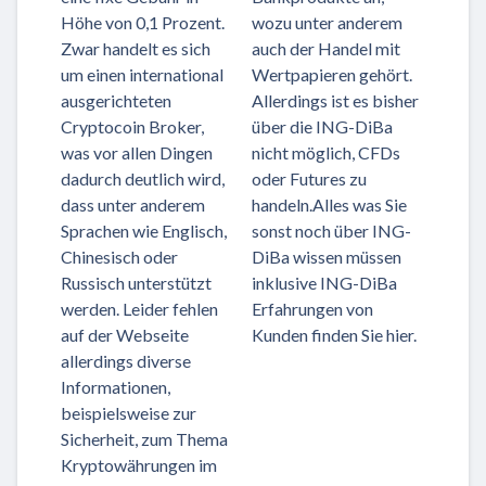
Höhe von 0,1 Prozent.
wozu unter anderem
Zwar handelt es sich
auch der Handel mit
um einen international
Wertpapieren gehört.
ausgerichteten
Allerdings ist es bisher
Cryptocoin Broker,
über die ING-DiBa
was vor allen Dingen
nicht möglich, CFDs
dadurch deutlich wird,
oder Futures zu
dass unter anderem
handeln.Alles was Sie
Sprachen wie Englisch,
sonst noch über ING-
Chinesisch oder
DiBa wissen müssen
Russisch unterstützt
inklusive ING-DiBa
werden. Leider fehlen
Erfahrungen von
auf der Webseite
Kunden finden Sie hier.
allerdings diverse
Informationen,
beispielsweise zur
Sicherheit, zum Thema
Kryptowährungen im