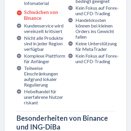
bedingt geeignet
Infomaterial
Kein Fokus auf Forex-
Schwächen von
und CFD-Trading
Binance
Handelskosten
Kundenservice wird
können bei kleinen
vereinzelt kritisiert
Orders ins Gewicht
fallen
Nicht alle Produkte
sind in jeder Region
Keine Unterstützung
verfügbar
für MetaTrader
Komplexe Plattform
Kein Fokus auf Forex-
für Anfänger
und CFD-Trading
Teilweise
Einschränkungen
aufgrund lokaler
Regulierung
Hebelhandel für
unerfahrene Nutzer
riskant
Besonderheiten von Binance
und ING-DiBa