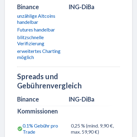
Binance
ING-DiBa
unzählige Altcoins
handelbar
Futures handelbar
blitzschnelle
Verifizierung
erweitertes Charting
möglich
Spreads und
Gebührenvergleich
Binance
ING-DiBa
Kommissionen
0.1% Gebühr pro
0,25 % (mind. 9,90 €,
Trade
max. 59,90 €)