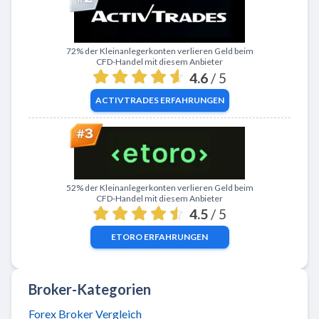
Zu ActivTrades
72% der Kleinanlegerkonten verlieren Geld beim
CFD-Handel mit diesem Anbieter
4.6
/ 5
ACTIVTRADES
ERFAHRUNGEN
Zu eToro
52% der Kleinanlegerkonten verlieren Geld beim
CFD-Handel mit diesem Anbieter
4.5
/ 5
ETORO
ERFAHRUNGEN
Broker-Kategorien
Forex Broker Vergleich