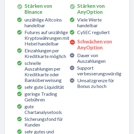
Stärken von
Stärken von
Binance
AnyOption
unzählige Altcoins
Viele Werte
handelbar
handelbar
Futures auf unzählige
CySEC reguliert
Kryptowährungen mit
Schwächen von
Hebel handelbar
AnyOption
Einzahlungen per
Dauer von
Kreditkarte möglich
Auszahlungen
schnelle
Support
Auszahlungen per
verbesserungswürdig
Kreditkarte oder
Banküberweisung
Umsatzgrenze für
Bonus zu hoch
sehr gute Liquidität
geringe Trading
Gebühren
gute
Chartanalysetools
Sicherungsfond für
Kunden
sehr gutes und