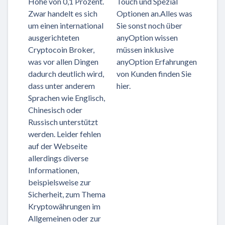
Höhe von 0,1 Prozent.
Touch und Spezial
Zwar handelt es sich
Optionen an.Alles was
um einen international
Sie sonst noch über
ausgerichteten
anyOption wissen
Cryptocoin Broker,
müssen inklusive
was vor allen Dingen
anyOption Erfahrungen
dadurch deutlich wird,
von Kunden finden Sie
dass unter anderem
hier.
Sprachen wie Englisch,
Chinesisch oder
Russisch unterstützt
werden. Leider fehlen
auf der Webseite
allerdings diverse
Informationen,
beispielsweise zur
Sicherheit, zum Thema
Kryptowährungen im
Allgemeinen oder zur