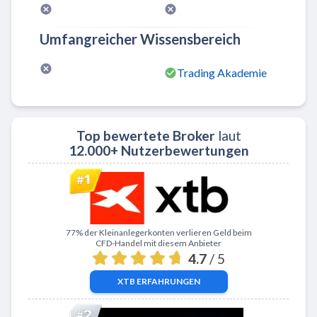
Umfangreicher Wissensbereich
Trading Akademie
Top bewertete Broker
laut
12.000+ Nutzerbewertungen
Zu XTB
77% der Kleinanlegerkonten verlieren Geld beim
CFD-Handel mit diesem Anbieter
4.7
/ 5
XTB
ERFAHRUNGEN