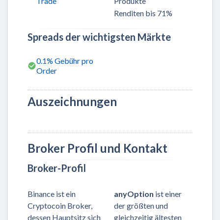
Trade
Produkte
Renditen bis 71%
Spreads der wichtigsten Märkte
0.1% Gebühr pro
Order
Auszeichnungen
Broker Profil und Kontakt
Broker-Profil
Binance ist ein
anyOption
ist einer
Cryptocoin Broker,
der größten und
dessen Hauptsitz sich
gleichzeitig ältesten