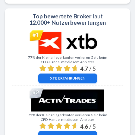
Top bewertete Broker
laut
12.000+ Nutzerbewertungen
Zu XTB
77% der Kleinanlegerkonten verlieren Geld beim
CFD-Handel mit diesem Anbieter
4.7
/ 5
XTB
ERFAHRUNGEN
Zu ActivTrades
72% der Kleinanlegerkonten verlieren Geld beim
CFD-Handel mit diesem Anbieter
4.6
/ 5