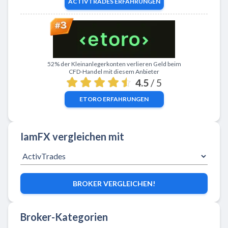
ACTIVTRADES
ERFAHRUNGEN
Zu eToro
52% der Kleinanlegerkonten verlieren Geld beim
CFD-Handel mit diesem Anbieter
4.5
/ 5
ETORO
ERFAHRUNGEN
IamFX vergleichen mit
BROKER VERGLEICHEN!
Broker-Kategorien