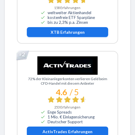
158
Erfahrungen
weltweiter Aktienhandel
kostenfreie ETF Sparpläne
bis zu 2,3% p.a. Zinsen
XTB
Erfahrungen
Zu ActivTrades
72% der Kleinanlegerkonten verlieren Geld beim
CFD-Handel mit diesem Anbieter
4.6
/ 5
253
Erfahrungen
Enge Spreads
1 Mio. € Einlagensicherung
Deutscher Support
ActivTrades
Erfahrungen