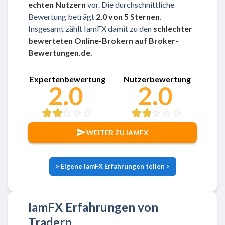
echten Nutzern
vor. Die durchschnittliche
Bewertung beträgt
2,0 von 5 Sternen
.
Insgesamt zählt IamFX damit zu den
schlechter
bewerteten Online-Brokern auf Broker-
Bewertungen.de.
Zu IamFX
Expertenbewertung
Nutzerbewertung
2.0
2.0
WEITER ZU IAMFX
> Eigene IamFX Erfahrungen teilen >
IamFX Erfahrungen von
Tradern