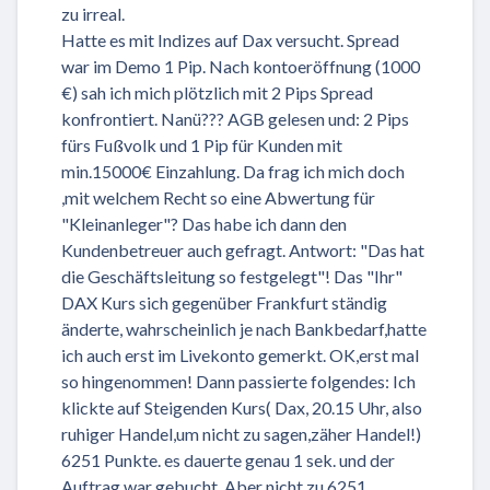
zu irreal.
Hatte es mit Indizes auf Dax versucht. Spread
war im Demo 1 Pip. Nach kontoeröffnung (1000
€) sah ich mich plötzlich mit 2 Pips Spread
konfrontiert. Nanü??? AGB gelesen und: 2 Pips
fürs Fußvolk und 1 Pip für Kunden mit
min.15000€ Einzahlung. Da frag ich mich doch
,mit welchem Recht so eine Abwertung für
"Kleinanleger"? Das habe ich dann den
Kundenbetreuer auch gefragt. Antwort: "Das hat
die Geschäftsleitung so festgelegt"! Das "Ihr"
DAX Kurs sich gegenüber Frankfurt ständig
änderte, wahrscheinlich je nach Bankbedarf,hatte
ich auch erst im Livekonto gemerkt. OK,erst mal
so hingenommen! Dann passierte folgendes: Ich
klickte auf Steigenden Kurs( Dax, 20.15 Uhr, also
ruhiger Handel,um nicht zu sagen,zäher Handel!)
6251 Punkte. es dauerte genau 1 sek. und der
Auftrag war gebucht. Aber nicht zu 6251