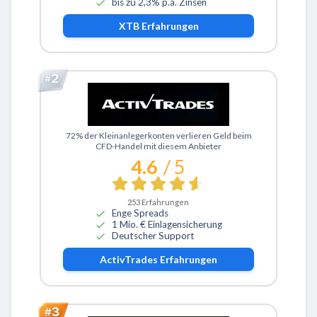
bis zu 2,3% p.a. Zinsen
XTB
Erfahrungen
Zu ActivTrades
72% der Kleinanlegerkonten verlieren Geld beim
CFD-Handel mit diesem Anbieter
4.6
/ 5
253
Erfahrungen
Enge Spreads
1 Mio. € Einlagensicherung
Deutscher Support
ActivTrades
Erfahrungen