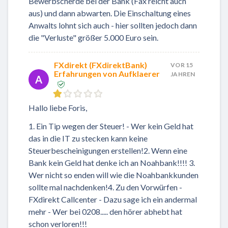
Bewerbscherde bei der Bank (Fax reicht auch
aus) und dann abwarten. Die Einschaltung eines
Anwalts lohnt sich auch - hier sollten jedoch dann
die "Verluste" größer 5.000 Euro sein.
FXdirekt (FXdirektBank)
VOR 15
Erfahrungen von Aufklaerer
JAHREN
A
Hallo liebe Foris,
1. Ein Tip wegen der Steuer! - Wer kein Geld hat
das in die IT zu stecken kann keine
Steuerbescheinigungen erstellen!2. Wenn eine
Bank kein Geld hat denke ich an Noahbank!!!! 3.
Wer nicht so enden will wie die Noahbankkunden
sollte mal nachdenken!4. Zu den Vorwürfen -
FXdirekt Callcenter - Dazu sage ich ein andermal
mehr - Wer bei 0208..... den hörer abhebt hat
schon verloren!!!