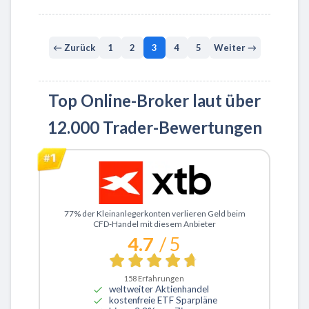
← Zurück
1
2
3
4
5
Weiter →
Top Online-Broker laut über
12.000 Trader-Bewertungen
Zu XTB
77% der Kleinanlegerkonten verlieren Geld beim
CFD-Handel mit diesem Anbieter
4.7
/ 5
158
Erfahrungen
weltweiter Aktienhandel
kostenfreie ETF Sparpläne