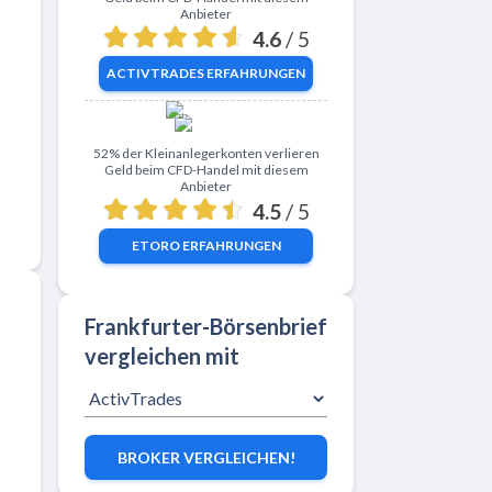
Anbieter
4.6
/ 5
ACTIVTRADES
ERFAHRUNGEN
Zu eToro
52% der Kleinanlegerkonten verlieren
Geld beim CFD-Handel mit diesem
Anbieter
4.5
/ 5
ETORO
ERFAHRUNGEN
Frankfurter-Börsenbrief
vergleichen mit
BROKER VERGLEICHEN!