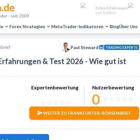
.de
Echte Erfahrungen
von Tradern
der - seit 2009
le
Forex Strategien
MetaTrader-Indikatoren
Blog
Über Uns
nbrief
Paul Steward
TRADING EXPERTE
rfahrungen & Test 2026 - Wie gut ist
Expertenbewertung
Nutzerbewertung
0
WEITER ZU FRANKFURTER-BÖRSENBRIEF