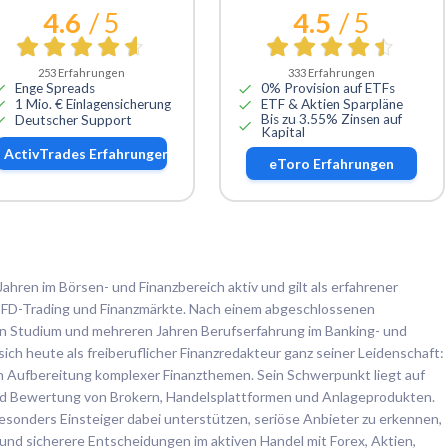
4.6
/ 5
4.5
/ 5
253
Erfahrungen
333
Erfahrungen
Enge Spreads
0% Provision auf ETFs
1 Mio. € Einlagensicherung
ETF & Aktien Sparpläne
Bis zu 3.55% Zinsen auf
Deutscher Support
Kapital
ActivTrades
Erfahrungen
eToro
Erfahrungen
Jahren im Börsen- und Finanzbereich aktiv und gilt als erfahrener
, CFD-Trading und Finanzmärkte. Nach einem abgeschlossenen
en Studium und mehreren Jahren Berufserfahrung im Banking- und
ch heute als freiberuflicher Finanzredakteur ganz seiner Leidenschaft:
en Aufbereitung komplexer Finanzthemen. Sein Schwerpunkt liegt auf
d Bewertung von Brokern, Handelsplattformen und Anlageprodukten.
esonders Einsteiger dabei unterstützen, seriöse Anbieter zu erkennen,
und sicherere Entscheidungen im aktiven Handel mit Forex, Aktien,