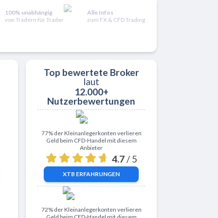
100% unabhängig
Alle Infos
von Tradern für Trader
zum FX & CFD Trading
Top bewertete Broker
laut
12.000+
Nutzerbewertungen
Zu XTB
77% der Kleinanlegerkonten verlieren
Geld beim CFD-Handel mit diesem
Anbieter
4.7
/ 5
XTB
ERFAHRUNGEN
Zu ActivTrades
72% der Kleinanlegerkonten verlieren
Geld beim CFD-Handel mit diesem