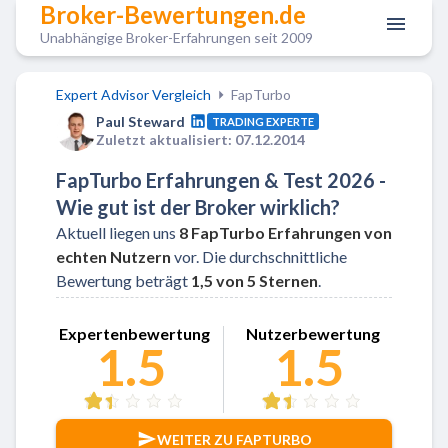
Broker-Bewertungen.de
Unabhängige Broker-Erfahrungen seit 2009
Expert Advisor Vergleich
FapTurbo
Paul Steward
TRADING EXPERTE
Zuletzt aktualisiert: 07.12.2014
FapTurbo Erfahrungen & Test 2026 -
Wie gut ist der Broker wirklich?
Aktuell liegen uns
8
FapTurbo
Erfahrungen
von
echten Nutzern
vor. Die durchschnittliche
Bewertung beträgt
1,5
von 5 Sternen
.
Zu FapTurbo
Expertenbewertung
Nutzerbewertung
1.5
1.5
WEITER ZU FAPTURBO