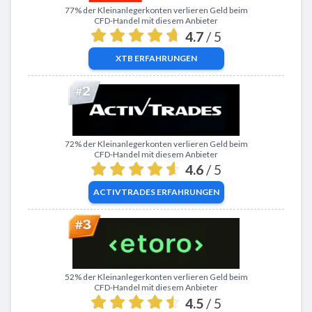
Zu XTB
77% der Kleinanlegerkonten verlieren Geld beim
CFD-Handel mit diesem Anbieter
4.7
/ 5
XTB
ERFAHRUNGEN
Zu ActivTrades
72% der Kleinanlegerkonten verlieren Geld beim
CFD-Handel mit diesem Anbieter
4.6
/ 5
ACTIVTRADES
ERFAHRUNGEN
Zu eToro
52% der Kleinanlegerkonten verlieren Geld beim
CFD-Handel mit diesem Anbieter
4.5
/ 5