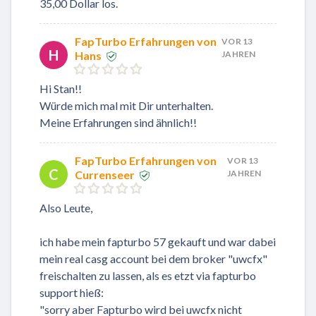
35,00 Dollar los.
FapTurbo Erfahrungen von
VOR 13
H
Hans
JAHREN
Hi Stan!!
Würde mich mal mit Dir unterhalten.
Meine Erfahrungen sind ähnlich!!
FapTurbo Erfahrungen von
VOR 13
C
Currenseer
JAHREN
Also Leute,
ich habe mein fapturbo 57 gekauft und war dabei
mein real casg account bei dem broker "uwcfx"
freischalten zu lassen, als es etzt via fapturbo
support hieß:
"sorry aber Fapturbo wird bei uwcfx nicht