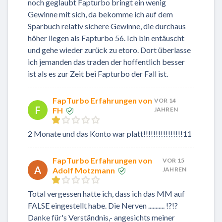
noch geglaubt Fapturbo bringt ein wenig
Gewinne mit sich, da bekomme ich auf dem
Sparbuch relativ sichere Gewinne, die durchaus
höher liegen als Fapturbo 56. Ich bin entäuscht
und gehe wieder zurück zu etoro. Dort überlasse
ich jemanden das traden der hoffentlich besser
ist als es zur Zeit bei Fapturbo der Fall ist.
FapTurbo Erfahrungen von
VOR 14
F
FH
JAHREN
2 Monate und das Konto war platt!!!!!!!!!!!!!!!!11
FapTurbo Erfahrungen von
VOR 15
A
Adolf Motzmann
JAHREN
Total vergessen hatte ich, dass ich das MM auf
FALSE eingestellt habe. Die Nerven ........... !?!?
Danke für's Verständnis,- angesichts meiner