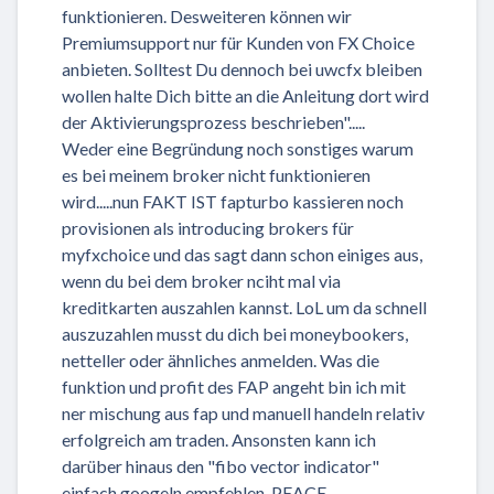
funktionieren. Desweiteren können wir
Premiumsupport nur für Kunden von FX Choice
anbieten. Solltest Du dennoch bei uwcfx bleiben
wollen halte Dich bitte an die Anleitung dort wird
der Aktivierungsprozess beschrieben".....
Weder eine Begründung noch sonstiges warum
es bei meinem broker nicht funktionieren
wird.....nun FAKT IST fapturbo kassieren noch
provisionen als introducing brokers für
myfxchoice und das sagt dann schon einiges aus,
wenn du bei dem broker nciht mal via
kreditkarten auszahlen kannst. LoL um da schnell
auszuzahlen musst du dich bei moneybookers,
netteller oder ähnliches anmelden. Was die
funktion und profit des FAP angeht bin ich mit
ner mischung aus fap und manuell handeln relativ
erfolgreich am traden. Ansonsten kann ich
darüber hinaus den "fibo vector indicator"
einfach googeln empfehlen. PEACE