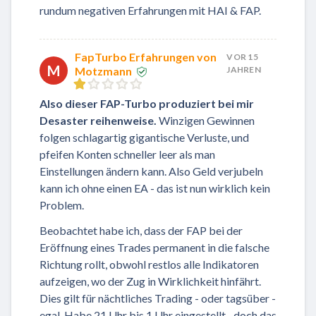
rundum negativen Erfahrungen mit HAI & FAP.
FapTurbo Erfahrungen von
VOR 15
M
Motzmann
JAHREN
Also dieser FAP-Turbo produziert bei mir
Desaster reihenweise.
Winzigen Gewinnen
folgen schlagartig gigantische Verluste, und
pfeifen Konten schneller leer als man
Einstellungen ändern kann. Also Geld verjubeln
kann ich ohne einen EA - das ist nun wirklich kein
Problem.
Beobachtet habe ich, dass der FAP bei der
Eröffnung eines Trades permanent in die falsche
Richtung rollt, obwohl restlos alle Indikatoren
aufzeigen, wo der Zug in Wirklichkeit hinfährt.
Dies gilt für nächtliches Trading - oder tagsüber -
egal. Habe 21 Uhr bis 1 Uhr eingestellt,- doch das