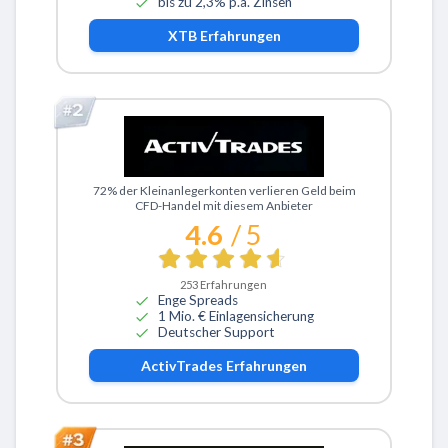
bis zu 2,3% p.a. Zinsen
XTB
Erfahrungen
Zu ActivTrades
72% der Kleinanlegerkonten verlieren Geld beim
CFD-Handel mit diesem Anbieter
4.6
/ 5
253
Erfahrungen
Enge Spreads
1 Mio. € Einlagensicherung
Deutscher Support
ActivTrades
Erfahrungen