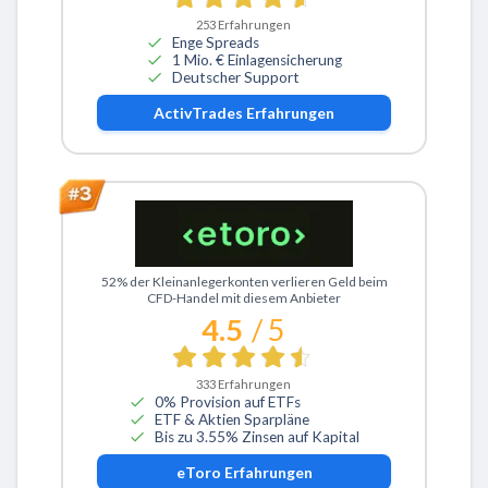
253
Erfahrungen
Enge Spreads
1 Mio. € Einlagensicherung
Deutscher Support
ActivTrades
Erfahrungen
Zu eToro
52% der Kleinanlegerkonten verlieren Geld beim
CFD-Handel mit diesem Anbieter
4.5
/ 5
333
Erfahrungen
0% Provision auf ETFs
ETF & Aktien Sparpläne
Bis zu 3.55% Zinsen auf Kapital
eToro
Erfahrungen