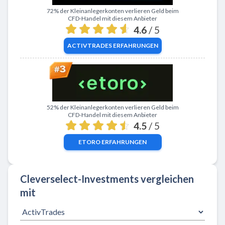
Zu ActivTrades
72% der Kleinanlegerkonten verlieren Geld beim
CFD-Handel mit diesem Anbieter
4.6
/ 5
ACTIVTRADES
ERFAHRUNGEN
Zu eToro
52% der Kleinanlegerkonten verlieren Geld beim
CFD-Handel mit diesem Anbieter
4.5
/ 5
ETORO
ERFAHRUNGEN
Cleverselect-Investments vergleichen
mit