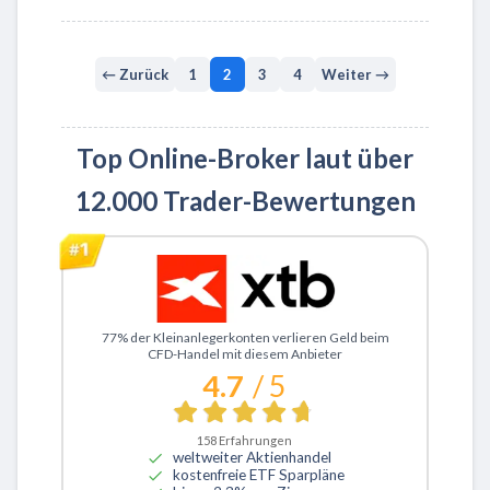
← Zurück
1
2
3
4
Weiter →
Top Online-Broker laut über
12.000 Trader-Bewertungen
Zu XTB
77% der Kleinanlegerkonten verlieren Geld beim
CFD-Handel mit diesem Anbieter
4.7
/ 5
158
Erfahrungen
weltweiter Aktienhandel
kostenfreie ETF Sparpläne