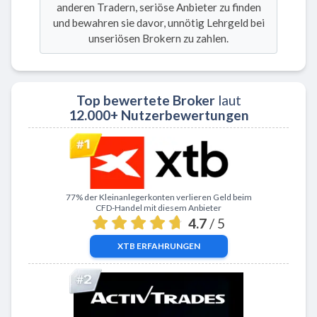
anderen Tradern, seriöse Anbieter zu finden
und bewahren sie davor, unnötig Lehrgeld bei
unseriösen Brokern zu zahlen.
Top bewertete Broker
laut
12.000+ Nutzerbewertungen
Zu XTB
77% der Kleinanlegerkonten verlieren Geld beim
CFD-Handel mit diesem Anbieter
4.7
/ 5
XTB
ERFAHRUNGEN