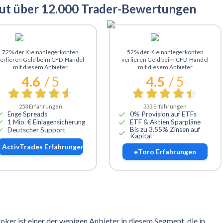
aut über 12.000 Trader-Bewertungen
Zu ActivTrades
Zu eToro
72% der Kleinanlegerkonten
52% der Kleinanlegerkonten
erlieren Geld beim CFD-Handel
verlieren Geld beim CFD-Handel
mit diesem Anbieter
mit diesem Anbieter
4.6
/ 5
4.5
/ 5
253
Erfahrungen
333
Erfahrungen
Enge Spreads
0% Provision auf ETFs
1 Mio. € Einlagensicherung
ETF & Aktien Sparpläne
Bis zu 3.55% Zinsen auf
Deutscher Support
Kapital
ActivTrades
Erfahrungen
eToro
Erfahrungen
er ist einer der wenigen Anbieter in diesem Segment, die in