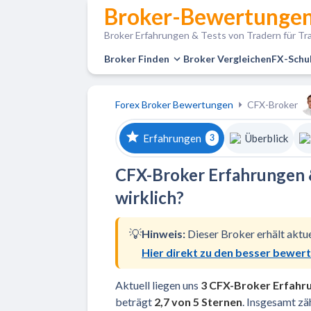
Broker-Bewertungen
Broker Erfahrungen & Tests von Tradern für Tra
Broker Finden
Broker Vergleichen
FX-Schu
Forex Broker Bewertungen
CFX-Broker
Erfahrungen
Überblick
3
CFX-Broker Erfahrungen &
wirklich?
💡
Hinweis:
Dieser Broker erhält aktu
Hier direkt zu den besser bewer
Aktuell liegen uns
3 CFX-Broker Erfahr
beträgt
2,7 von 5 Sternen
. Insgesamt z