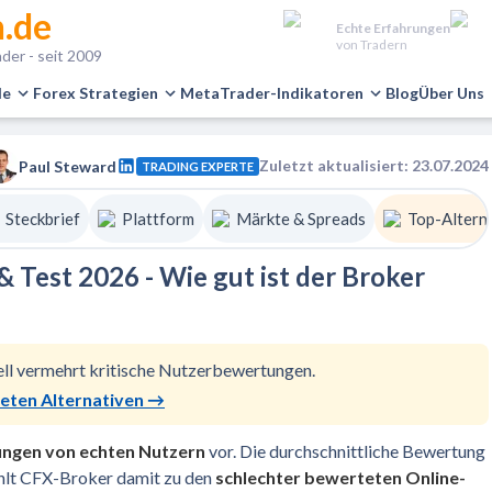
.de
Echte Erfahrungen
von Tradern
der - seit 2009
le
Forex Strategien
MetaTrader-Indikatoren
Blog
Über Uns
Zuletzt aktualisiert: 23.07.2024
Paul Steward
TRADING EXPERTE
Steckbrief
Plattform
Märkte & Spreads
Top-Altern
 Test 2026 - Wie gut ist der Broker
ell vermehrt kritische Nutzerbewertungen.
teten Alternativen
→
ungen
von echten Nutzern
vor. Die durchschnittliche Bewertung
ählt CFX-Broker damit zu den
schlechter bewerteten Online-