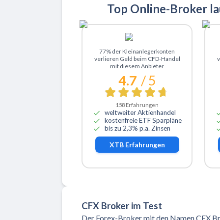
Top Online-Broker l
Zu XTB
77% der Kleinanlegerkonten
verlieren Geld beim CFD-Handel
v
mit diesem Anbieter
4.7
/ 5
158
Erfahrungen
weltweiter Aktienhandel
kostenfreie ETF Sparpläne
bis zu 2,3% p.a. Zinsen
XTB
Erfahrungen
CFX Broker im Test
Der Forex-Broker mit den Namen CFX Brok