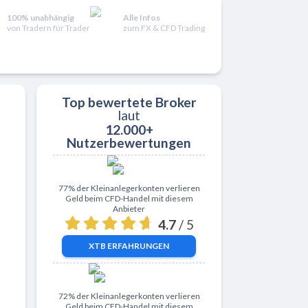
100% unabhängig
Alle Infos
von Tradern für Trader
zum FX & CFD Trading
Top bewertete Broker
laut
12.000+
ativen
Nutzerbewertungen
Zu XTB
77% der Kleinanlegerkonten verlieren
Geld beim CFD-Handel mit diesem
Anbieter
4.7
/ 5
XTB
ERFAHRUNGEN
Zu ActivTrades
72% der Kleinanlegerkonten verlieren
Geld beim CFD-Handel mit diesem