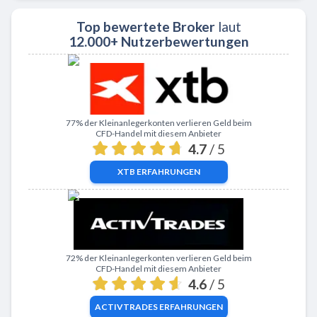
Top bewertete Broker
laut
12.000+ Nutzerbewertungen
Zu XTB
77% der Kleinanlegerkonten verlieren Geld beim
CFD-Handel mit diesem Anbieter
4.7
/ 5
XTB
ERFAHRUNGEN
Zu ActivTrades
72% der Kleinanlegerkonten verlieren Geld beim
CFD-Handel mit diesem Anbieter
4.6
/ 5
ACTIVTRADES
ERFAHRUNGEN