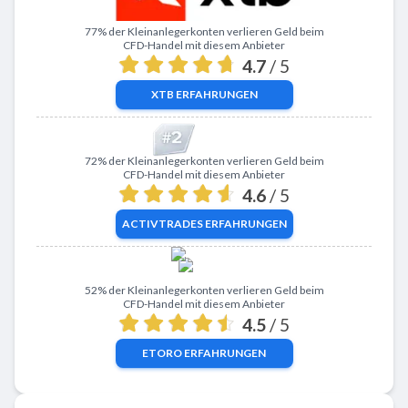
Zu XTB
77% der Kleinanlegerkonten verlieren Geld beim
CFD-Handel mit diesem Anbieter
4.7
/ 5
XTB
ERFAHRUNGEN
Zu ActivTrades
72% der Kleinanlegerkonten verlieren Geld beim
CFD-Handel mit diesem Anbieter
4.6
/ 5
ACTIVTRADES
ERFAHRUNGEN
Zu eToro
52% der Kleinanlegerkonten verlieren Geld beim
CFD-Handel mit diesem Anbieter
4.5
/ 5
ETORO
ERFAHRUNGEN