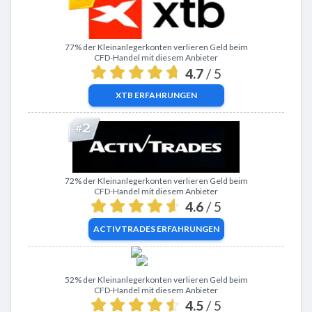
Zu XTB
77% der Kleinanlegerkonten verlieren Geld beim
CFD-Handel mit diesem Anbieter
4.7
/ 5
XTB
ERFAHRUNGEN
Zu ActivTrades
72% der Kleinanlegerkonten verlieren Geld beim
CFD-Handel mit diesem Anbieter
4.6
/ 5
ACTIVTRADES
ERFAHRUNGEN
Zu eToro
52% der Kleinanlegerkonten verlieren Geld beim
CFD-Handel mit diesem Anbieter
4.5
/ 5