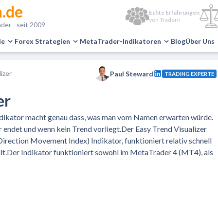
.de
Echte Erfahrungen
von Tradern
der - seit 2009
le
Forex Strategien
MetaTrader-Indikatoren
Blog
Über Uns
izer
Paul Steward
TRADING EXPERTE
er
ndikator macht genau dass, was man vom Namen erwarten würde.
er endet und wenn kein Trend vorliegt.Der Easy Trend Visualizer
rection Movement Index) Indikator, funktioniert relativ schnell
llt.Der Indikator funktioniert sowohl im MetaTrader 4 (MT4), als