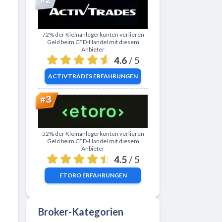
Zu ActivTrades
72% der Kleinanlegerkonten verlieren
Geld beim CFD-Handel mit diesem
Anbieter
4.6
/ 5
ACTIVTRADES
ERFAHRUNGEN
Zu eToro
52% der Kleinanlegerkonten verlieren
Geld beim CFD-Handel mit diesem
Anbieter
4.5
/ 5
ETORO
ERFAHRUNGEN
Broker-Kategorien