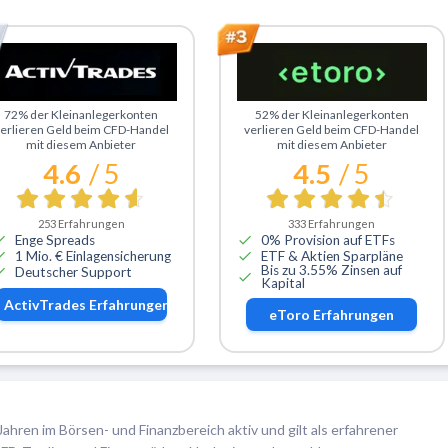
u ActivTrades
Zu eToro
72% der Kleinanlegerkonten
52% der Kleinanlegerkonten
erlieren Geld beim CFD-Handel
verlieren Geld beim CFD-Handel
mit diesem Anbieter
mit diesem Anbieter
4.6
/ 5
4.5
/ 5
253
Erfahrungen
333
Erfahrungen
Enge Spreads
0% Provision auf ETFs
1 Mio. € Einlagensicherung
ETF & Aktien Sparpläne
Bis zu 3.55% Zinsen auf
Deutscher Support
Kapital
ActivTrades
Erfahrungen
eToro
Erfahrungen
Jahren im Börsen- und Finanzbereich aktiv und gilt als erfahrener