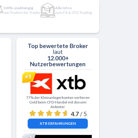
100% unabhängig
Alle Infos
von Tradern für Trader
zum FX & CFD Trading
Top bewertete Broker
laut
12.000+
Nutzerbewertungen
Zu XTB
77% der Kleinanlegerkonten verlieren
Geld beim CFD-Handel mit diesem
Anbieter
4.7
/ 5
XTB
ERFAHRUNGEN