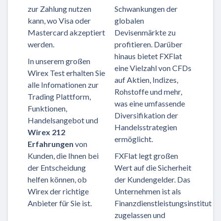
zur Zahlung nutzen
Schwankungen der
kann, wo Visa oder
globalen
Mastercard akzeptiert
Devisenmärkte zu
werden.
profitieren. Darüber
hinaus bietet FXFlat
In unserem großen
eine Vielzahl von CFDs
Wirex Test erhalten Sie
auf Aktien, Indizes,
alle Infomationen zur
Rohstoffe und mehr,
Trading Plattform,
was eine umfassende
Funktionen,
Diversifikation der
Handelsangebot und
Handelsstrategien
Wirex 212
ermöglicht.
Erfahrungen
von
Kunden, die Ihnen bei
FXFlat legt großen
der Entscheidung
Wert auf die Sicherheit
helfen können, ob
der Kundengelder. Das
Wirex der richtige
Unternehmen ist als
Anbieter für Sie ist.
Finanzdienstleistungsinstitut
zugelassen und