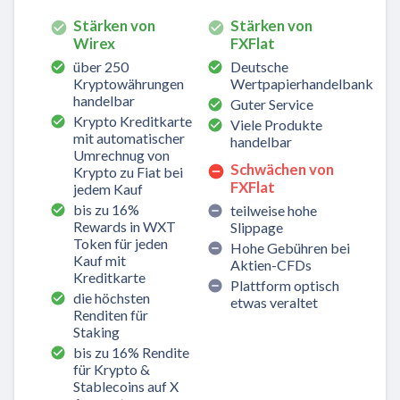
Stärken von
Stärken von
Wirex
FXFlat
über 250
Deutsche
Kryptowährungen
Wertpapierhandelbank
handelbar
Guter Service
Krypto Kreditkarte
Viele Produkte
mit automatischer
handelbar
Umrechnug von
Schwächen von
Krypto zu Fiat bei
FXFlat
jedem Kauf
bis zu 16%
teilweise hohe
Rewards in WXT
Slippage
Token für jeden
Hohe Gebühren bei
Kauf mit
Aktien-CFDs
Kreditkarte
Plattform optisch
die höchsten
etwas veraltet
Renditen für
Staking
bis zu 16% Rendite
für Krypto &
Stablecoins auf X